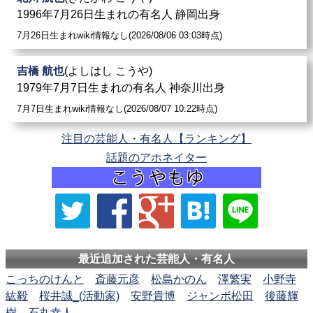
1996年7月26日生まれの有名人 静岡出身
7月26日生まれwiki情報なし(2026/08/06 03:03時点)
吉橋 航也
(よしはし こうや)
1979年7月7日生まれの有名人 神奈川出身
7月7日生まれwiki情報なし(2026/08/07 10:22時点)
注目の芸能人・有名人【ランキング】
話題のアホネイター
最近追加された芸能人・有名人
こっちのけんと
斎藤元彦
松島かのん
澤繁実
小野寺
紘毅
桜井誠_(活動家)
安野貴博
ジャンボ松田
後藤輝
樹
石丸幸人