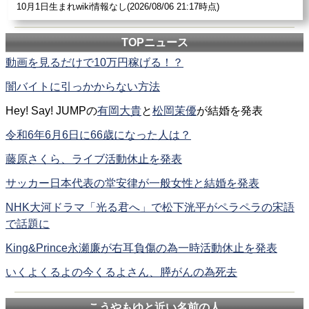
10月1日生まれwiki情報なし(2026/08/06 21:17時点)
TOPニュース
動画を見るだけで10万円稼げる！？
闇バイトに引っかからない方法
Hey! Say! JUMPの
有岡大貴
と
松岡茉優
が結婚を発表
令和6年6月6日に66歳になった人は？
藤原さくら、ライブ活動休止を発表
サッカー日本代表の堂安律が一般女性と結婚を発表
NHK大河ドラマ「光る君へ」で松下洸平がペラペラの宋語
で話題に
King&Prince永瀬廉が右耳負傷の為一時活動休止を発表
いくよくるよの今くるよさん、膵がんの為死去
こうやもゆと近い名前の人