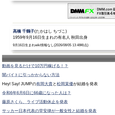
高橋 千鶴子
(たかはし ちづこ)
1959年9月16日生まれの有名人 秋田出身
9月16日生まれwiki情報なし(2026/08/05 13:48時点)
動画を見るだけで10万円稼げる！？
闇バイトに引っかからない方法
Hey! Say! JUMPの
有岡大貴
と
松岡茉優
が結婚を発表
令和6年6月6日に66歳になった人は？
藤原さくら、ライブ活動休止を発表
サッカー日本代表の堂安律が一般女性と結婚を発表