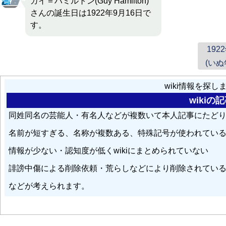
ガイ＝ハミルトン(Guy Hamilton)
さんの誕生日は1922年9月16日で
す。
192
(いぬ
wiki情報を探
wiki
同姓同名の芸能人・有名人などが複数いて本人記事にたど
名前が短すぎる、名称が複数ある、特殊記号が使われてい
情報が少ない・認知度が低くwikiにまとめられていない
誹謗中傷による削除依頼・荒らしなどにより削除されてい
などが考えられます。