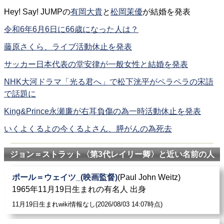
Hey! Say! JUMPの
有岡大貴
と
松岡茉優
が結婚を発表
令和6年6月6日に66歳になった人は？
藤原さくら、ライブ活動休止を発表
サッカー日本代表の堂安律が一般女性と結婚を発表
NHK大河ドラマ「光る君へ」で松下洸平がペラペラの宋語
で話題に
King&Prince永瀬廉が右耳負傷の為一時活動休止を発表
いくよくるよの今くるよさん、膵がんの為死去
ジョン＝ストラット〈第3代レイリー卿〉と近い名前の人
ポール＝ウェイツ_(映画監督)
(Paul John Weitz)
1965年11月19日生まれの有名人 出身
11月19日生まれwiki情報なし(2026/08/03 14:07時点)