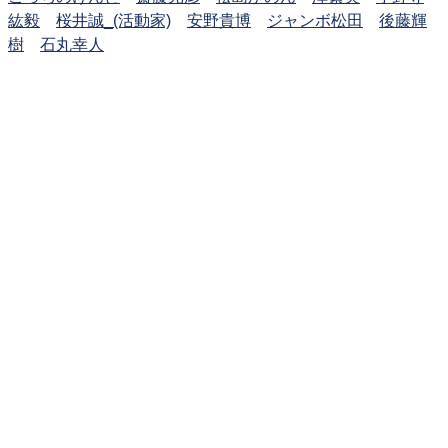
紘毅
桜井誠_(活動家)
安野貴博
ジャンボ松田
後藤輝
樹
石丸幸人