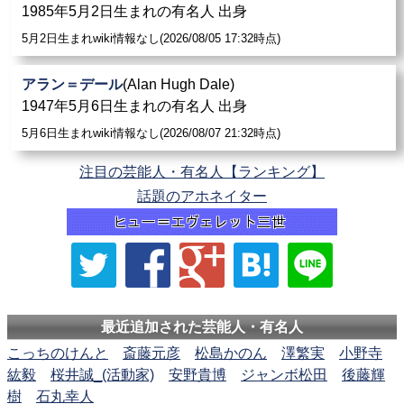
1985年5月2日生まれの有名人 出身
5月2日生まれwiki情報なし(2026/08/05 17:32時点)
アラン＝デール
(Alan Hugh Dale)
1947年5月6日生まれの有名人 出身
5月6日生まれwiki情報なし(2026/08/07 21:32時点)
注目の芸能人・有名人【ランキング】
話題のアホネイター
最近追加された芸能人・有名人
こっちのけんと
斎藤元彦
松島かのん
澤繁実
小野寺
紘毅
桜井誠_(活動家)
安野貴博
ジャンボ松田
後藤輝
樹
石丸幸人