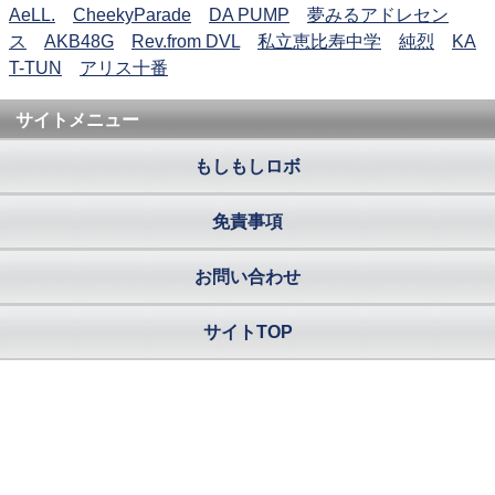
AeLL.
CheekyParade
DA PUMP
夢みるアドレセン
ス
AKB48G
Rev.from DVL
私立恵比寿中学
純烈
KA
T-TUN
アリス十番
サイトメニュー
もしもしロボ
免責事項
お問い合わせ
サイトTOP