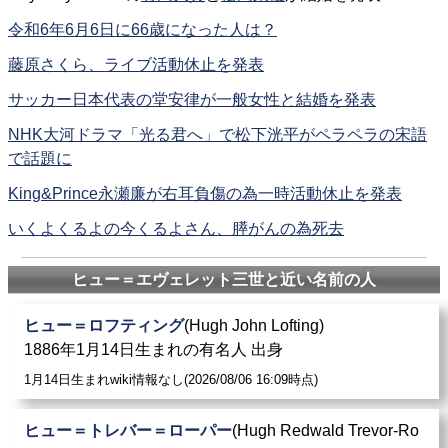
令和6年6月6日に66歳になった人は？
藤原さくら、ライブ活動休止を発表
サッカー日本代表の堂安律が一般女性と結婚を発表
NHK大河ドラマ「光る君へ」で松下洸平がペラペラの宋語
で話題に
King&Prince永瀬廉が右耳負傷の為一時活動休止を発表
いくよくるよの今くるよさん、膵がんの為死去
ヒュー＝エヴェレット三世と近い名前の人
ヒュー＝ロフティング
(Hugh John Lofting)
1886年1月14日生まれの有名人 出身
1月14日生まれwiki情報なし(2026/08/06 16:09時点)
ヒュー＝トレバー＝ローパー
(Hugh Redwald Trevor-Ro