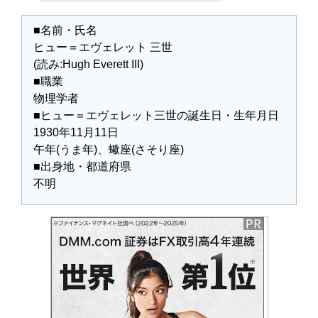
■名前・氏名
ヒュー＝エヴェレット 三世
(読み:Hugh Everett III)
■職業
物理学者
■ヒュー＝エヴェレット三世の誕生日・生年月日
1930年11月11日
午年(うま年)、蠍座(さそり座)
■出身地・都道府県
不明