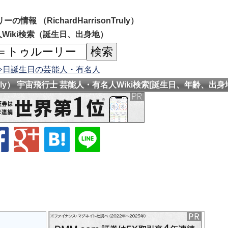
報 （RichardHarrisonTruly）
Wiki検索（誕生日、出身地）
今日誕生日の芸能人・有名人
Truly） 宇宙飛行士 芸能人・有名人Wiki検索[誕生日、年齢、出身