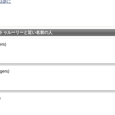
話題に
トゥルーリーと近い名前の人
ers)
gers)
)