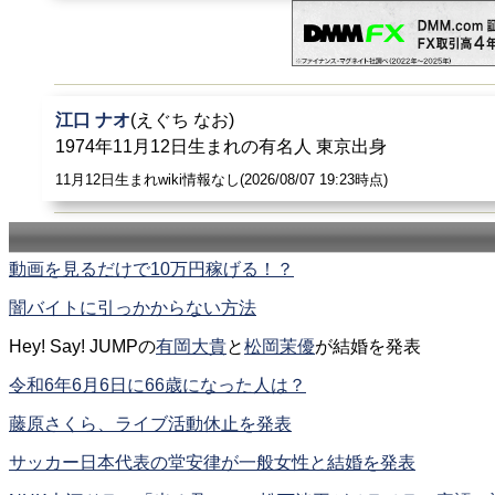
江口 ナオ
(えぐち なお)
1974年11月12日生まれの有名人 東京出身
11月12日生まれwiki情報なし(2026/08/07 19:23時点)
動画を見るだけで10万円稼げる！？
闇バイトに引っかからない方法
Hey! Say! JUMPの
有岡大貴
と
松岡茉優
が結婚を発表
令和6年6月6日に66歳になった人は？
藤原さくら、ライブ活動休止を発表
サッカー日本代表の堂安律が一般女性と結婚を発表