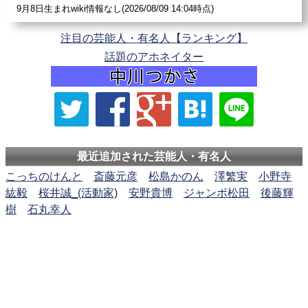
9月8日生まれwiki情報なし(2026/08/09 14:04時点)
注目の芸能人・有名人【ランキング】
話題のアホネイター
最近追加された芸能人・有名人
こっちのけんと
斎藤元彦
松島かのん
澤繁実
小野寺
紘毅
桜井誠_(活動家)
安野貴博
ジャンボ松田
後藤輝
樹
石丸幸人