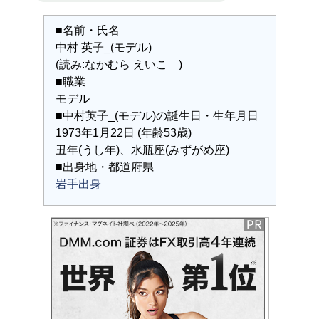
■名前・氏名
中村 英子_(モデル)
(読み:なかむら えいこ )
■職業
モデル
■中村英子_(モデル)の誕生日・生年月日
1973年1月22日 (年齢53歳)
丑年(うし年)、水瓶座(みずがめ座)
■出身地・都道府県
岩手出身