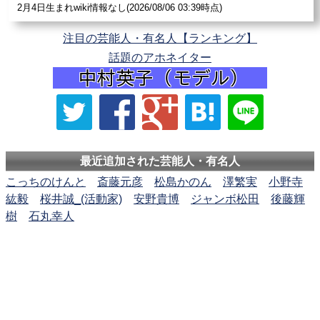
2月4日生まれwiki情報なし(2026/08/06 03:39時点)
注目の芸能人・有名人【ランキング】
話題のアホネイター
最近追加された芸能人・有名人
こっちのけんと
斎藤元彦
松島かのん
澤繁実
小野寺
紘毅
桜井誠_(活動家)
安野貴博
ジャンボ松田
後藤輝
樹
石丸幸人