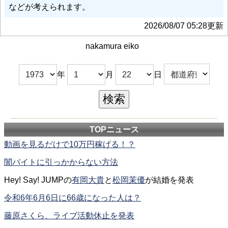
などが考えられます。
2026/08/07 05:28更新
nakamura eiko
年
月
日
TOPニュース
動画を見るだけで10万円稼げる！？
闇バイトに引っかからない方法
Hey! Say! JUMPの
有岡大貴
と
松岡茉優
が結婚を発表
令和6年6月6日に66歳になった人は？
藤原さくら、ライブ活動休止を発表