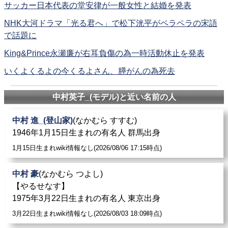
サッカー日本代表の堂安律が一般女性と結婚を発表
NHK大河ドラマ「光る君へ」で松下洸平がペラペラの宋語
で話題に
King&Prince永瀬廉が右耳負傷の為一時活動休止を発表
いくよくるよの今くるよさん、膵がんの為死去
中村英子_(モデル)と近い名前の人
中村 進_(登山家)
(なかむら すすむ)
1946年1月15日生まれの有名人 群馬出身
1月15日生まれwiki情報なし(2026/08/06 17:15時点)
中村 豪
(なかむら つよし)
【やるせなす】
1975年3月22日生まれの有名人 東京出身
3月22日生まれwiki情報なし(2026/08/03 18:09時点)