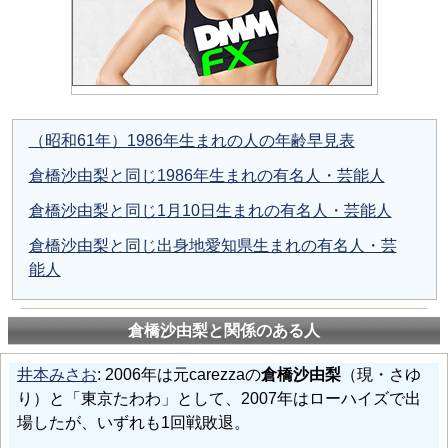
（昭和61年）1986年生まれの人の年齢早見表
倉橋沙由梨と同じ1986年生まれの有名人・芸能人
倉橋沙由梨と同じ1月10日生まれの有名人・芸能人
倉橋沙由梨と同じ出身地愛知県生まれの有名人・芸
能人
倉橋沙由梨と関係のある人
井本みさお
: 2006年は元carezzaの
倉橋沙由梨
（現・さゆ
り）と「東京たわわ」として、2007年はローハイズで出
場したが、いずれも1回戦敗退。