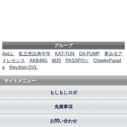
グループ
AeLL.
私立恵比寿中学
KAT-TUN
DA PUMP
夢みるア
ドレセンス
AKB48G
純烈
PASSPO☆
CheekyParad
e
Rev.from DVL
サイトメニュー
もしもしロボ
免責事項
お問い合わせ