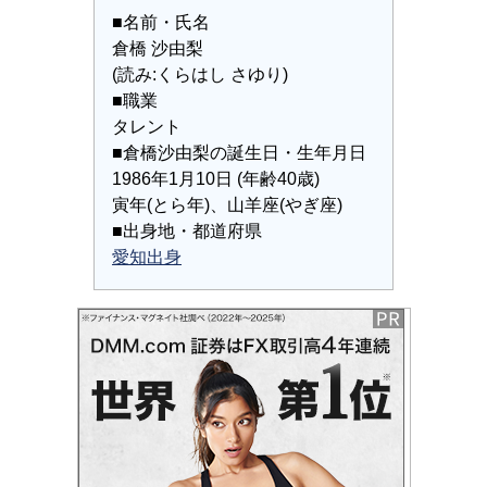
■名前・氏名
倉橋 沙由梨
(読み:くらはし さゆり)
■職業
タレント
■倉橋沙由梨の誕生日・生年月日
1986年1月10日 (年齢40歳)
寅年(とら年)、山羊座(やぎ座)
■出身地・都道府県
愛知出身