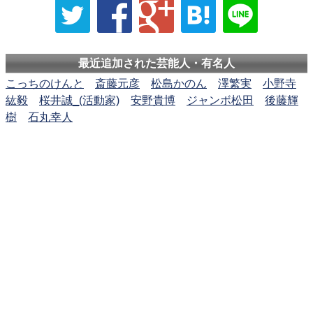
最近追加された芸能人・有名人
こっちのけんと
斎藤元彦
松島かのん
澤繁実
小野寺
紘毅
桜井誠_(活動家)
安野貴博
ジャンボ松田
後藤輝
樹
石丸幸人