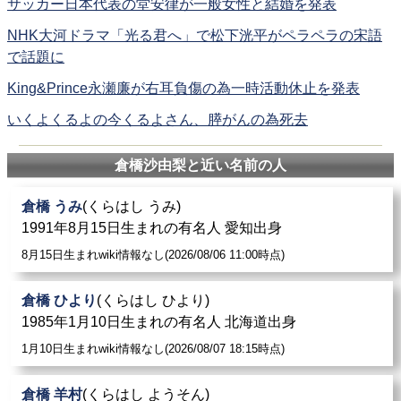
サッカー日本代表の堂安律が一般女性と結婚を発表
NHK大河ドラマ「光る君へ」で松下洸平がペラペラの宋語
で話題に
King&Prince永瀬廉が右耳負傷の為一時活動休止を発表
いくよくるよの今くるよさん、膵がんの為死去
倉橋沙由梨と近い名前の人
倉橋 うみ
(くらはし うみ)
1991年8月15日生まれの有名人 愛知出身
8月15日生まれwiki情報なし(2026/08/06 11:00時点)
倉橋 ひより
(くらはし ひより)
1985年1月10日生まれの有名人 北海道出身
1月10日生まれwiki情報なし(2026/08/07 18:15時点)
倉橋 羊村
(くらはし ようそん)