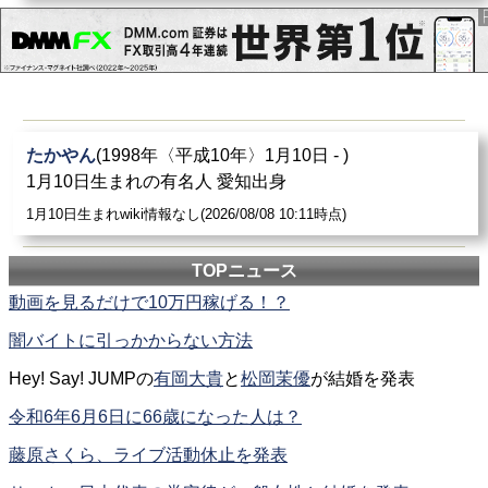
たかやん
(1998年〈平成10年〉1月10日 - )
1月10日生まれの有名人 愛知出身
1月10日生まれwiki情報なし(2026/08/08 10:11時点)
TOPニュース
動画を見るだけで10万円稼げる！？
闇バイトに引っかからない方法
Hey! Say! JUMPの
有岡大貴
と
松岡茉優
が結婚を発表
令和6年6月6日に66歳になった人は？
藤原さくら、ライブ活動休止を発表