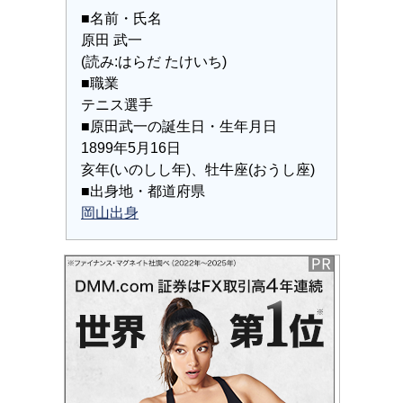
■名前・氏名
原田 武一
(読み:はらだ たけいち)
■職業
テニス選手
■原田武一の誕生日・生年月日
1899年5月16日
亥年(いのしし年)、牡牛座(おうし座)
■出身地・都道府県
岡山出身