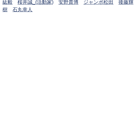
紘毅
桜井誠_(活動家)
安野貴博
ジャンボ松田
後藤輝
樹
石丸幸人