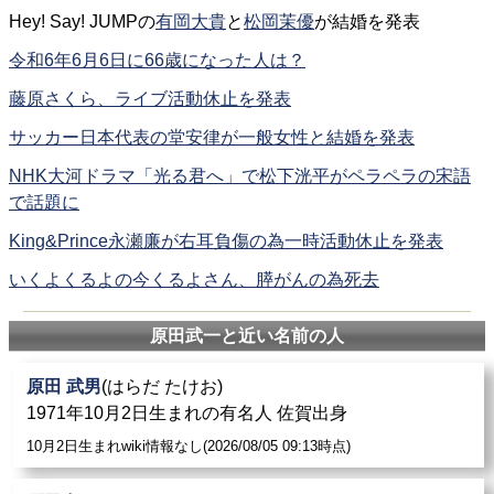
Hey! Say! JUMPの
有岡大貴
と
松岡茉優
が結婚を発表
令和6年6月6日に66歳になった人は？
藤原さくら、ライブ活動休止を発表
サッカー日本代表の堂安律が一般女性と結婚を発表
NHK大河ドラマ「光る君へ」で松下洸平がペラペラの宋語
で話題に
King&Prince永瀬廉が右耳負傷の為一時活動休止を発表
いくよくるよの今くるよさん、膵がんの為死去
原田武一と近い名前の人
原田 武男
(はらだ たけお)
1971年10月2日生まれの有名人 佐賀出身
10月2日生まれwiki情報なし(2026/08/05 09:13時点)