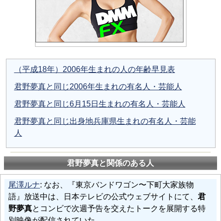
（平成18年）2006年生まれの人の年齢早見表
君野夢真と同じ2006年生まれの有名人・芸能人
君野夢真と同じ6月15日生まれの有名人・芸能人
君野夢真と同じ出身地兵庫県生まれの有名人・芸能
人
君野夢真と関係のある人
尾澤ルナ
: なお、『東京バンドワゴン〜下町大家族物
語』放送中は、日本テレビの公式ウェブサイトにて、
君
野夢真
とコンビで次週予告を交えたトークを展開する特
別映像が配信されていた。