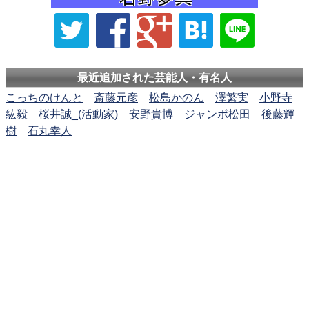
最近追加された芸能人・有名人
こっちのけんと
斎藤元彦
松島かのん
澤繁実
小野寺
紘毅
桜井誠_(活動家)
安野貴博
ジャンボ松田
後藤輝
樹
石丸幸人