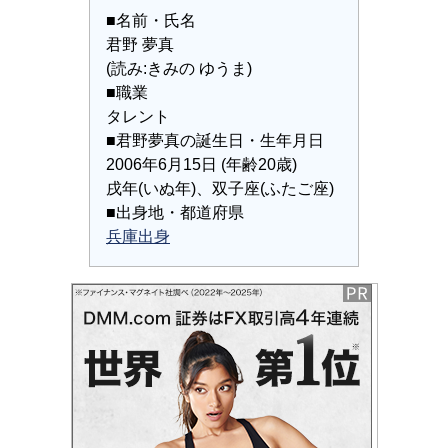
■名前・氏名
君野 夢真
(読み:きみの ゆうま)
■職業
タレント
■君野夢真の誕生日・生年月日
2006年6月15日 (年齢20歳)
戌年(いぬ年)、双子座(ふたご座)
■出身地・都道府県
兵庫出身