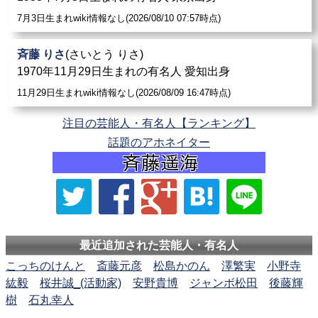
7月3日生まれwiki情報なし(2026/08/10 07:57時点)
斉藤 りさ
(さいとう りさ)
1970年11月29日生まれの有名人 愛知出身
11月29日生まれwiki情報なし(2026/08/09 16:47時点)
注目の芸能人・有名人【ランキング】
話題のアホネイター
最近追加された芸能人・有名人
こっちのけんと
斎藤元彦
松島かのん
澤繁実
小野寺
紘毅
桜井誠_(活動家)
安野貴博
ジャンボ松田
後藤輝
樹
石丸幸人