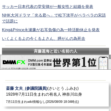
サッカー日本代表の堂安律が一般女性と結婚を発表
NHK大河ドラマ「光る君へ」で松下洸平がペラペラの宋語
で話題に
King&Prince永瀬廉が右耳負傷の為一時活動休止を発表
いくよくるよの今くるよさん、膵がんの為死去
斉藤遥海と近い名前の人
斎藤 文夫_(参議院議員)
(さいとう ふみお)
1928年7月11日生まれの有名人 神奈川出身
7月11日生まれwiki情報なし(2026/08/09 18:04時点)