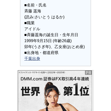
■名前・氏名
斉藤 遥海
(読み:さいとう はるか)
■職業
アイドル
■斉藤遥海の誕生日・生年月日
1999年9月15日 (年齢26歳)
卯年(うさぎ年)、乙女座(おとめ座)
■出身地・都道府県
千葉出身