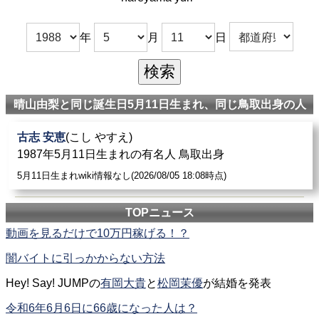
年
月
日
晴山由梨と同じ誕生日5月11日生まれ、同じ鳥取出身の人
古志 安恵
(こし やすえ)
1987年5月11日生まれの有名人 鳥取出身
5月11日生まれwiki情報なし(2026/08/05 18:08時点)
TOPニュース
動画を見るだけで10万円稼げる！？
闇バイトに引っかからない方法
Hey! Say! JUMPの
有岡大貴
と
松岡茉優
が結婚を発表
令和6年6月6日に66歳になった人は？