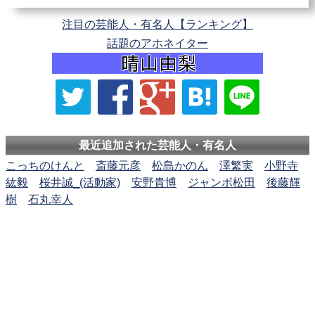
注目の芸能人・有名人【ランキング】
話題のアホネイター
最近追加された芸能人・有名人
こっちのけんと
斎藤元彦
松島かのん
澤繁実
小野寺
紘毅
桜井誠_(活動家)
安野貴博
ジャンボ松田
後藤輝
樹
石丸幸人