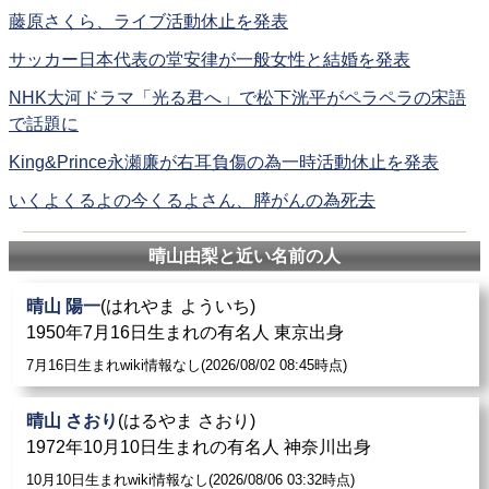
藤原さくら、ライブ活動休止を発表
サッカー日本代表の堂安律が一般女性と結婚を発表
NHK大河ドラマ「光る君へ」で松下洸平がペラペラの宋語
で話題に
King&Prince永瀬廉が右耳負傷の為一時活動休止を発表
いくよくるよの今くるよさん、膵がんの為死去
晴山由梨と近い名前の人
晴山 陽一
(はれやま よういち)
1950年7月16日生まれの有名人 東京出身
7月16日生まれwiki情報なし(2026/08/02 08:45時点)
晴山 さおり
(はるやま さおり)
1972年10月10日生まれの有名人 神奈川出身
10月10日生まれwiki情報なし(2026/08/06 03:32時点)