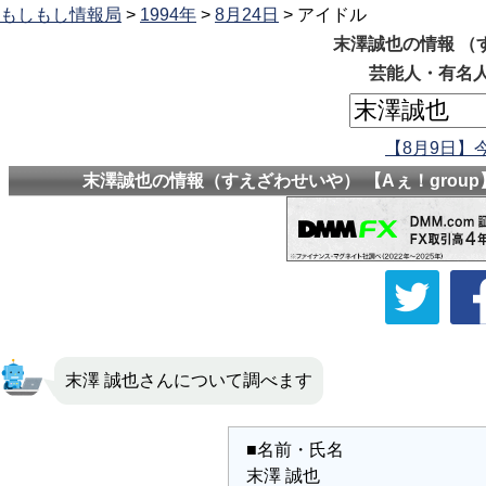
もしもし情報局
>
1994年
>
8月24日
> アイドル
末澤誠也の情報 （す
芸能人・有名人
【8月9日】
末澤誠也の情報（すえざわせいや） 【Aぇ！group
末澤 誠也さんについて調べます
■名前・氏名
末澤 誠也