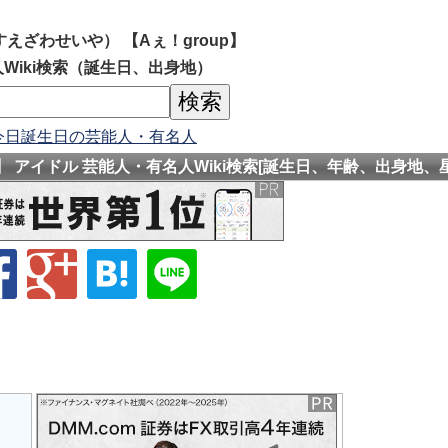
えざわせいや） 【Aぇ！group】
Wiki検索（誕生日、出身地）
今日誕生日の芸能人・有名人
】 アイドル 芸能人・有名人Wiki検索[誕生日、年齢、出身地、