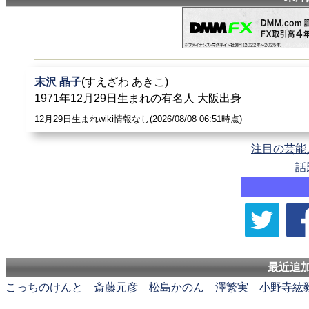
末沢 晶子
(すえざわ あきこ)
1971年12月29日生まれの有名人 大阪出身
12月29日生まれwiki情報なし(2026/08/08 06:51時点)
注目の芸能
話
最近追
こっちのけんと
斎藤元彦
松島かのん
澤繁実
小野寺紘