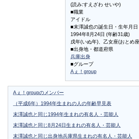
(読み:すえざわ せいや)
■職業
アイドル
■末澤誠也の誕生日・生年月日
1994年8月24日 (年齢31歳)
戌年(いぬ年)、乙女座(おとめ座
■出身地・都道府県
兵庫出身
■グループ
Aぇ！group
Aぇ！groupのメンバー
（平成6年）1994年生まれの人の年齢早見表
末澤誠也と同じ1994年生まれの有名人・芸能人
末澤誠也と同じ8月24日生まれの有名人・芸能人
末澤誠也と同じ出身地兵庫県生まれの有名人・芸能人