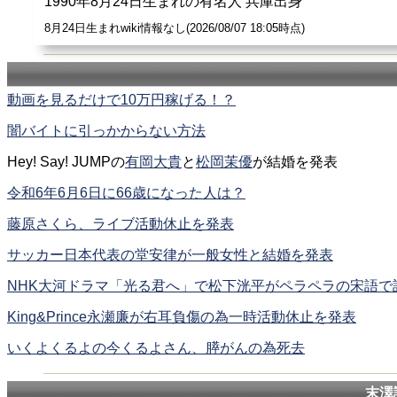
1990年8月24日生まれの有名人 兵庫出身
8月24日生まれwiki情報なし(2026/08/07 18:05時点)
動画を見るだけで10万円稼げる！？
闇バイトに引っかからない方法
Hey! Say! JUMPの
有岡大貴
と
松岡茉優
が結婚を発表
令和6年6月6日に66歳になった人は？
藤原さくら、ライブ活動休止を発表
サッカー日本代表の堂安律が一般女性と結婚を発表
NHK大河ドラマ「光る君へ」で松下洸平がペラペラの宋語で
King&Prince永瀬廉が右耳負傷の為一時活動休止を発表
いくよくるよの今くるよさん、膵がんの為死去
末澤