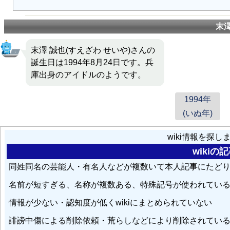
末
末澤 誠也(すえざわ せいや)さんの
誕生日は1994年8月24日です。兵
庫出身のアイドルのようです。
1994年
(いぬ年)
wiki情報を探
wiki
同姓同名の芸能人・有名人などが複数いて本人記事にたど
名前が短すぎる、名称が複数ある、特殊記号が使われてい
情報が少ない・認知度が低くwikiにまとめられていない
誹謗中傷による削除依頼・荒らしなどにより削除されてい