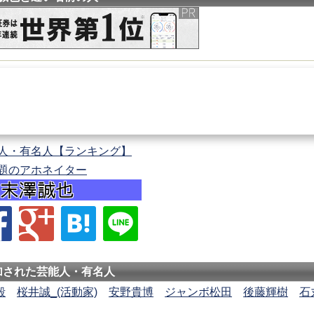
人・有名人【ランキング】
題のアホネイター
加された芸能人・有名人
毅
桜井誠_(活動家)
安野貴博
ジャンボ松田
後藤輝樹
石