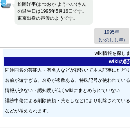
松岡洋平(まつおか ようへい)さん
の誕生日は1995年5月16日です。
東京出身の声優のようです。
1995年
(いのしし年)
wiki情報を探
wiki
同姓同名の芸能人・有名人などが複数いて本人記事にたど
名前が短すぎる、名称が複数ある、特殊記号が使われてい
情報が少ない・認知度が低くwikiにまとめられていない
誹謗中傷による削除依頼・荒らしなどにより削除されてい
などが考えられます。