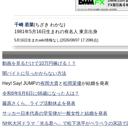
千崎 若菜
(ちざき わかな)
1981年5月16日生まれの有名人 東京出身
5月16日生まれwiki情報なし(2026/08/07 17:20時点)
動画を見るだけで10万円稼げる！？
闇バイトに引っかからない方法
Hey! Say! JUMPの
有岡大貴
と
松岡茉優
が結婚を発表
令和6年6月6日に66歳になった人は？
藤原さくら、ライブ活動休止を発表
サッカー日本代表の堂安律が一般女性と結婚を発表
NHK大河ドラマ「光る君へ」で松下洸平がペラペラの宋語で