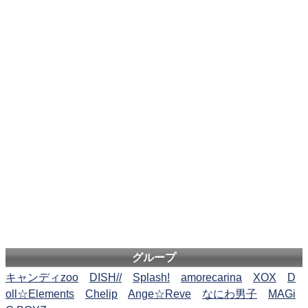
グループ
キャンディzoo
DISH//
Splash!
amorecarina
XOX
D
oll☆Elements
Chelip
Ange☆Reve
なにわ男子
MAGi