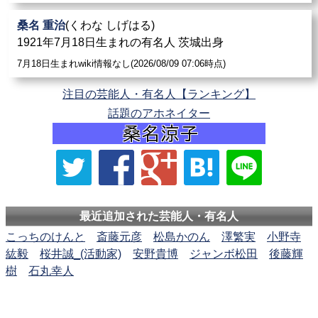
桑名 重治
(くわな しげはる)
1921年7月18日生まれの有名人 茨城出身
7月18日生まれwiki情報なし(2026/08/09 07:06時点)
注目の芸能人・有名人【ランキング】
話題のアホネイター
最近追加された芸能人・有名人
こっちのけんと
斎藤元彦
松島かのん
澤繁実
小野寺
紘毅
桜井誠_(活動家)
安野貴博
ジャンボ松田
後藤輝
樹
石丸幸人