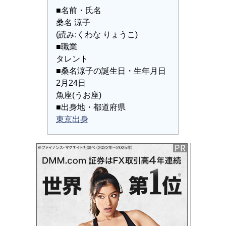
■名前・氏名
桑名 涼子
(読み:くわな りょうこ)
■職業
タレント
■桑名涼子の誕生日・生年月日
2月24日
魚座(うお座)
■出身地・都道府県
東京出身