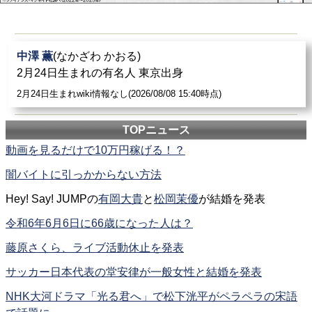
中澤 薫
(なかざわ かおる)
2月24日生まれの有名人 東京出身
2月24日生まれwiki情報なし(2026/08/08 15:40時点)
TOPニュース
動画を見るだけで10万円稼げる！？
闇バイトに引っかからない方法
Hey! Say! JUMPの
有岡大貴
と
松岡茉優
が結婚を発表
令和6年6月6日に66歳になった人は？
藤原さくら、ライブ活動休止を発表
サッカー日本代表の堂安律が一般女性と結婚を発表
NHK大河ドラマ「光る君へ」で松下洸平がペラペラの宋語