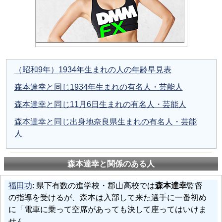
（昭和9年）1934年生まれの人の年齢早見表
森本達幸と同じ1934年生まれの有名人・芸能人
森本達幸と同じ11月6日生まれの有名人・芸能人
森本達幸と同じ出身地奈良県生まれの有名人・芸能
人
森本達幸と関係のある人
福田功
: 県下有数の進学校・郡山高校では
森本達幸
監督
の指導を受けるが、森本は入部して来た選手に一番初め
に「電車に乗って空席があっても決して座ってはいけま
せん。