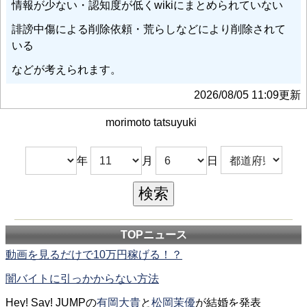
情報が少ない・認知度が低くwikiにまとめられていない
誹謗中傷による削除依頼・荒らしなどにより削除されて
いる
などが考えられます。
2026/08/05 11:09更新
morimoto tatsuyuki
年
月
日
TOPニュース
動画を見るだけで10万円稼げる！？
闇バイトに引っかからない方法
Hey! Say! JUMPの
有岡大貴
と
松岡茉優
が結婚を発表