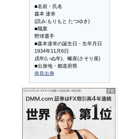
■名前・氏名
森本 達幸
(読み:もりもと たつゆき)
■職業
野球選手
■森本達幸の誕生日・生年月日
1934年11月6日
戌年(いぬ年)、蠍座(さそり座)
■出身地・都道府県
奈良出身