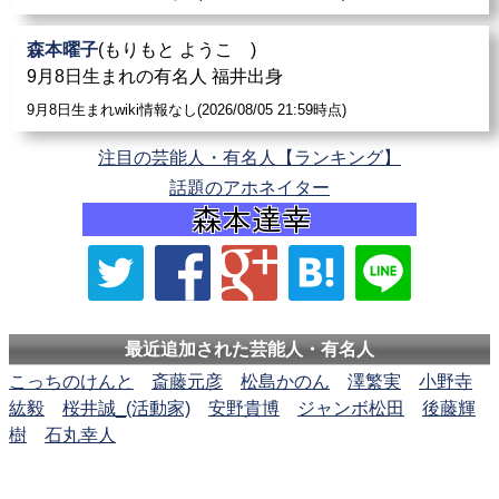
森本曜子
(もりもと ようこ )
9月8日生まれの有名人 福井出身
9月8日生まれwiki情報なし(2026/08/05 21:59時点)
注目の芸能人・有名人【ランキング】
話題のアホネイター
最近追加された芸能人・有名人
こっちのけんと
斎藤元彦
松島かのん
澤繁実
小野寺
紘毅
桜井誠_(活動家)
安野貴博
ジャンボ松田
後藤輝
樹
石丸幸人