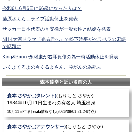
令和6年6月6日に66歳になった人は？
藤原さくら、ライブ活動休止を発表
サッカー日本代表の堂安律が一般女性と結婚を発表
NHK大河ドラマ「光る君へ」で松下洸平がペラペラの宋語
で話題に
King&Prince永瀬廉が右耳負傷の為一時活動休止を発表
いくよくるよの今くるよさん、膵がんの為死去
森本達幸と近い名前の人
森本 さやか_(タレント)
(もりもと さやか)
1984年10月11日生まれの有名人 埼玉出身
10月11日生まれwiki情報なし(2026/08/01 21:24時点)
森本 さやか_(アナウンサー)
(もりもと さやか)