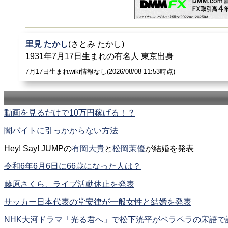
里見 たかし
(さとみ たかし)
1931年7月17日生まれの有名人 東京出身
7月17日生まれwiki情報なし(2026/08/08 11:53時点)
動画を見るだけで10万円稼げる！？
闇バイトに引っかからない方法
Hey! Say! JUMPの
有岡大貴
と
松岡茉優
が結婚を発表
令和6年6月6日に66歳になった人は？
藤原さくら、ライブ活動休止を発表
サッカー日本代表の堂安律が一般女性と結婚を発表
NHK大河ドラマ「光る君へ」で松下洸平がペラペラの宋語で