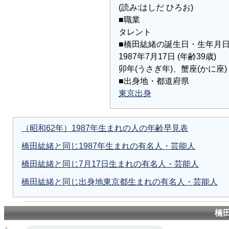
(読み:はしだ ひろお)
■職業
タレント
■橋田紘緒の誕生日・生年月
1987年7月17日 (年齢39歳)
卯年(うさぎ年)、蟹座(かに座)
■出身地・都道府県
東京出身
（昭和62年）1987年生まれの人の年齢早見表
橋田紘緒と同じ1987年生まれの有名人・芸能人
橋田紘緒と同じ7月17日生まれの有名人・芸能人
橋田紘緒と同じ出身地東京都生まれの有名人・芸能人
橋