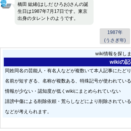
橋田 紘緒(はしだ ひろお)さんの誕
生日は1987年7月17日です。東京
出身のタレントのようです。
1987年
(うさぎ年)
wiki情報を探
wiki
同姓同名の芸能人・有名人などが複数いて本人記事にたど
名前が短すぎる、名称が複数ある、特殊記号が使われてい
情報が少ない・認知度が低くwikiにまとめられていない
誹謗中傷による削除依頼・荒らしなどにより削除されてい
などが考えられます。