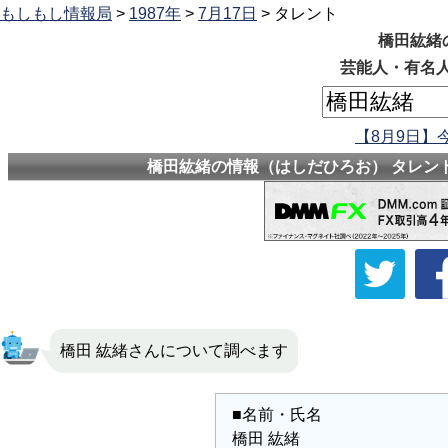
もしもし情報局
>
1987年
>
7月17日
> タレント
橋田紘緒
芸能人・有名人
【8月9日】
橋田紘緒の情報（はしだひろお） タレント
橋田 紘緒さんについて調べます
■名前・氏名
橋田 紘緒