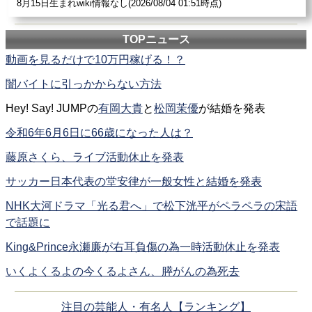
8月15日生まれwiki情報なし(2026/08/04 01:51時点)
TOPニュース
動画を見るだけで10万円稼げる！？
闇バイトに引っかからない方法
Hey! Say! JUMPの
有岡大貴
と
松岡茉優
が結婚を発表
令和6年6月6日に66歳になった人は？
藤原さくら、ライブ活動休止を発表
サッカー日本代表の堂安律が一般女性と結婚を発表
NHK大河ドラマ「光る君へ」で松下洸平がペラペラの宋語
で話題に
King&Prince永瀬廉が右耳負傷の為一時活動休止を発表
いくよくるよの今くるよさん、膵がんの為死去
注目の芸能人・有名人【ランキング】