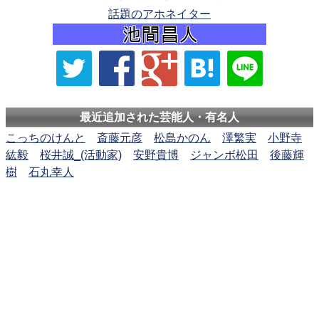
話題のアホネイター
最近追加された芸能人・有名人
こっちのけんと
斎藤元彦
松島かのん
澤繁実
小野寺
紘毅
桜井誠_(活動家)
安野貴博
ジャンボ松田
後藤輝
樹
石丸幸人