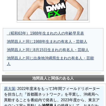
（昭和63年）1988年生まれの人の年齢早見表
池間昌人と同じ1988年生まれの有名人・芸能人
池間昌人と同じ8月15日生まれの有名人・芸能人
池間昌人と同じ出身地沖縄県生まれの有名人・芸能
人
池間昌人と関係のある人
原大策
: 2022年度末をもって3年間フィールドリポーター
を担当した『首都圏ネットワーク』を卒業し、沖縄局へ
異動することを番組内で発表し、2023年度から、東京ア
ナウンス室へ異動した
池間昌人
の後継として、おきなわ