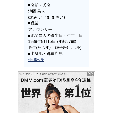
■名前・氏名
池間 昌人
(読み:いけま まさと)
■職業
アナウンサー
■池間昌人の誕生日・生年月日
1988年8月15日 (年齢37歳)
辰年(たつ年)、獅子座(しし座)
■出身地・都道府県
沖縄出身