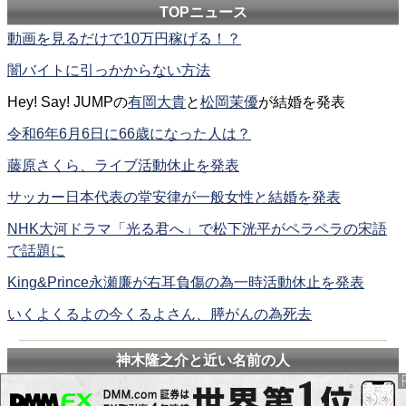
TOPニュース
動画を見るだけで10万円稼げる！？
闇バイトに引っかからない方法
Hey! Say! JUMPの
有岡大貴
と
松岡茉優
が結婚を発表
令和6年6月6日に66歳になった人は？
藤原さくら、ライブ活動休止を発表
サッカー日本代表の堂安律が一般女性と結婚を発表
NHK大河ドラマ「光る君へ」で松下洸平がペラペラの宋語
で話題に
King&Prince永瀬廉が右耳負傷の為一時活動休止を発表
いくよくるよの今くるよさん、膵がんの為死去
神木隆之介と近い名前の人