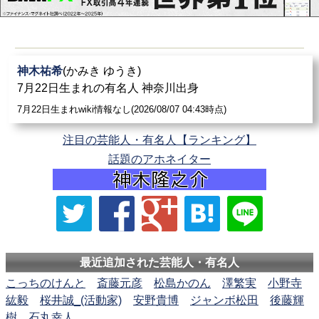
神木祐希
(かみき ゆうき)
7月22日生まれの有名人 神奈川出身
7月22日生まれwiki情報なし(2026/08/07 04:43時点)
注目の芸能人・有名人【ランキング】
話題のアホネイター
最近追加された芸能人・有名人
こっちのけんと
斎藤元彦
松島かのん
澤繁実
小野寺
紘毅
桜井誠_(活動家)
安野貴博
ジャンボ松田
後藤輝
樹
石丸幸人