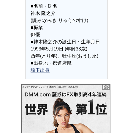
■名前・氏名
神木 隆之介
(読み:かみき りゅうのすけ)
■職業
俳優
■神木隆之介の誕生日・生年月日
1993年5月19日 (年齢33歳)
酉年(とり年)、牡牛座(おうし座)
■出身地・都道府県
埼玉出身