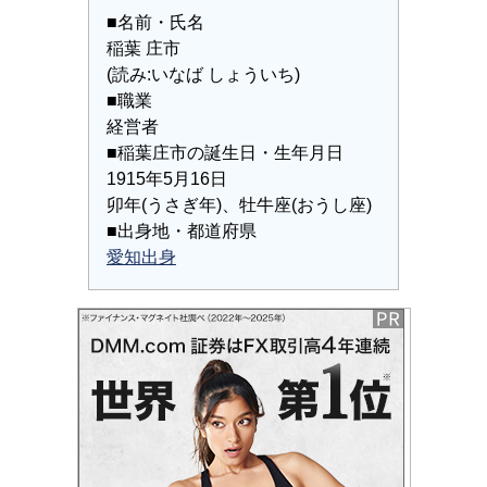
■名前・氏名
稲葉 庄市
(読み:いなば しょういち)
■職業
経営者
■稲葉庄市の誕生日・生年月日
1915年5月16日
卯年(うさぎ年)、牡牛座(おうし座)
■出身地・都道府県
愛知出身