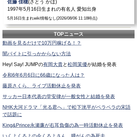
佐藤 佳穂
(さとう かほ)
1997年5月16日生まれの有名人 愛知出身
5月16日生まれwiki情報なし(2026/08/06 11:18時点)
TOPニュース
動画を見るだけで10万円稼げる！？
闇バイトに引っかからない方法
Hey! Say! JUMPの
有岡大貴
と
松岡茉優
が結婚を発表
令和6年6月6日に66歳になった人は？
藤原さくら、ライブ活動休止を発表
サッカー日本代表の堂安律が一般女性と結婚を発表
NHK大河ドラマ「光る君へ」で松下洸平がペラペラの宋語
で話題に
King&Prince永瀬廉が右耳負傷の為一時活動休止を発表
いくよくるよの今くるよさん、膵がんの為死去