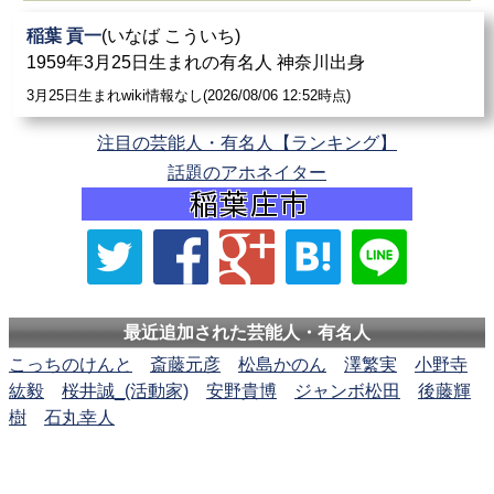
稲葉 貢一
(いなば こういち)
1959年3月25日生まれの有名人 神奈川出身
3月25日生まれwiki情報なし(2026/08/06 12:52時点)
注目の芸能人・有名人【ランキング】
話題のアホネイター
最近追加された芸能人・有名人
こっちのけんと
斎藤元彦
松島かのん
澤繁実
小野寺
紘毅
桜井誠_(活動家)
安野貴博
ジャンボ松田
後藤輝
樹
石丸幸人