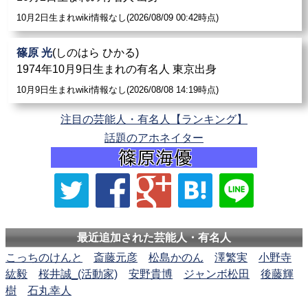
10月2日生まれwiki情報なし(2026/08/09 00:42時点)
篠原 光
(しのはら ひかる)
1974年10月9日生まれの有名人 東京出身
10月9日生まれwiki情報なし(2026/08/08 14:19時点)
注目の芸能人・有名人【ランキング】
話題のアホネイター
最近追加された芸能人・有名人
こっちのけんと
斎藤元彦
松島かのん
澤繁実
小野寺
紘毅
桜井誠_(活動家)
安野貴博
ジャンボ松田
後藤輝
樹
石丸幸人