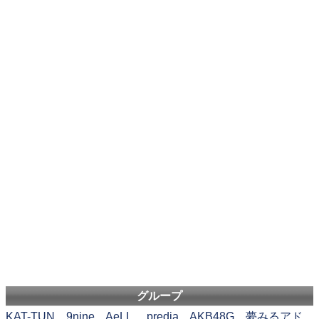
グループ
KAT-TUN
9nine
AeLL.
predia
AKB48G
夢みるアド