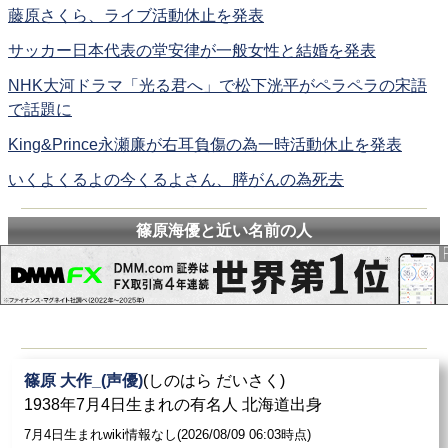
藤原さくら、ライブ活動休止を発表
サッカー日本代表の堂安律が一般女性と結婚を発表
NHK大河ドラマ「光る君へ」で松下洸平がペラペラの宋語
で話題に
King&Prince永瀬廉が右耳負傷の為一時活動休止を発表
いくよくるよの今くるよさん、膵がんの為死去
篠原海優と近い名前の人
篠原 大作_(声優)
(しのはら だいさく)
1938年7月4日生まれの有名人 北海道出身
7月4日生まれwiki情報なし(2026/08/09 06:03時点)