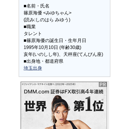
■名前・氏名
篠原海優 <みゆちゃん>
(読み:しのはら みゆう)
■職業
タレント
■篠原海優の誕生日・生年月日
1995年10月10日 (年齢30歳)
亥年(いのしし年)、天秤座(てんびん座)
■出身地・都道府県
埼玉出身