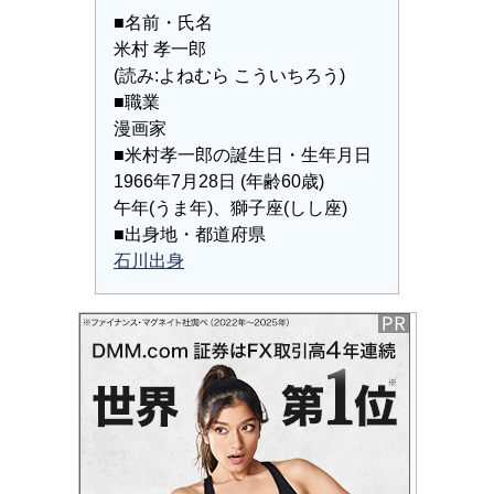
■名前・氏名
米村 孝一郎
(読み:よねむら こういちろう)
■職業
漫画家
■米村孝一郎の誕生日・生年月日
1966年7月28日 (年齢60歳)
午年(うま年)、獅子座(しし座)
■出身地・都道府県
石川出身