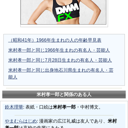
（昭和41年）1966年生まれの人の年齢早見表
米村孝一郎と同じ1966年生まれの有名人・芸能人
米村孝一郎と同じ7月28日生まれの有名人・芸能人
米村孝一郎と同じ出身地石川県生まれの有名人・芸
能人
米村孝一郎と関係のある人
鈴木理華
: 表紙・口絵は
米村孝一郎
・中村博文。
やまむらはじめ
: 漫画家の広江礼威は友人であり、
米村
孝一郎
は高校の先輩にあたる。