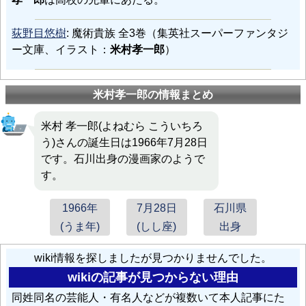
荻野目悠樹
: 魔術貴族 全3巻（集英社スーパーファンタジ
ー文庫、イラスト：
米村孝一郎
）
米村孝一郎の情報まとめ
米村 孝一郎(よねむら こういちろ
う)さんの誕生日は1966年7月28日
です。石川出身の漫画家のようで
す。
1966年
7月28日
石川県
(うま年)
(しし座)
出身
wiki情報を探しましたが見つかりませんでした。
wikiの記事が見つからない理由
同姓同名の芸能人・有名人などが複数いて本人記事にた