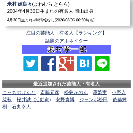
米村 姫良々
(よねむら きらら)
2004年4月30日生まれの有名人 岡山出身
4月30日生まれwiki情報なし(2026/08/06 06:50時点)
注目の芸能人・有名人【ランキング】
話題のアホネイター
最近追加された芸能人・有名人
こっちのけんと
斎藤元彦
松島かのん
澤繁実
小野寺
紘毅
桜井誠_(活動家)
安野貴博
ジャンボ松田
後藤輝
樹
石丸幸人