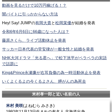
動画を見るだけで10万円稼げる！？
闇バイトに引っかからない方法
Hey! Say! JUMPの
有岡大貴
と
松岡茉優
が結婚を発表
令和6年6月6日に66歳になった人は？
藤原さくら、ライブ活動休止を発表
サッカー日本代表の堂安律が一般女性と結婚を発表
NHK大河ドラマ「光る君へ」で松下洸平がペラペラの宋語
で話題に
King&Prince永瀬廉が右耳負傷の為一時活動休止を発表
いくよくるよの今くるよさん、膵がんの為死去
米村孝一郎と近い名前の人
米村 美咲
(よねむら みさき)
1992年11月13日生まれの有名人 北海道出身