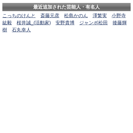
最近追加された芸能人・有名人
こっちのけんと
斎藤元彦
松島かのん
澤繁実
小野寺
紘毅
桜井誠_(活動家)
安野貴博
ジャンボ松田
後藤輝
樹
石丸幸人