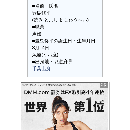
■名前・氏名
豊島修平
(読み:とよしま しゅうへい)
■職業
声優
■豊島修平の誕生日・生年月日
3月14日
魚座(うお座)
■出身地・都道府県
千葉出身