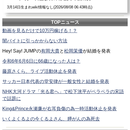
3月14日生まれwiki情報なし(2026/08/08 06:43時点)
TOPニュース
動画を見るだけで10万円稼げる！？
闇バイトに引っかからない方法
Hey! Say! JUMPの
有岡大貴
と
松岡茉優
が結婚を発表
令和6年6月6日に66歳になった人は？
藤原さくら、ライブ活動休止を発表
サッカー日本代表の堂安律が一般女性と結婚を発表
NHK大河ドラマ「光る君へ」で松下洸平がペラペラの宋語
で話題に
King&Prince永瀬廉が右耳負傷の為一時活動休止を発表
いくよくるよの今くるよさん、膵がんの為死去