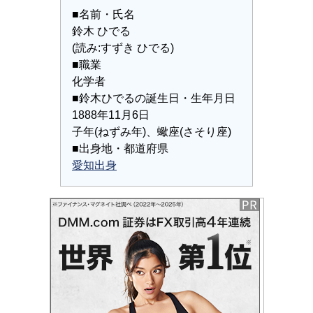
■名前・氏名
鈴木 ひでる
(読み:すずき ひでる)
■職業
化学者
■鈴木ひでるの誕生日・生年月日
1888年11月6日
子年(ねずみ年)、蠍座(さそり座)
■出身地・都道府県
愛知出身