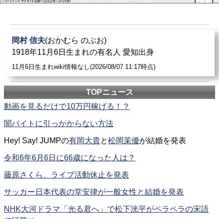
岡村 信夫
(おかむら のぶお)
1918年11月6日生まれの有名人 愛知出身
11月6日生まれwiki情報なし(2026/08/07 11:17時点)
TOPニュース
動画を見るだけで10万円稼げる！？
闇バイトに引っかからない方法
Hey! Say! JUMPの
有岡大貴
と
松岡茉優
が結婚を発表
令和6年6月6日に66歳になった人は？
藤原さくら、ライブ活動休止を発表
サッカー日本代表の堂安律が一般女性と結婚を発表
NHK大河ドラマ「光る君へ」で松下洸平がペラペラの宋語