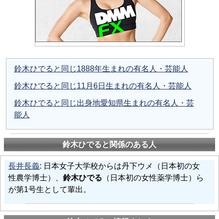
鈴木ひでると同じ1888年生まれの有名人・芸能人
鈴木ひでると同じ11月6日生まれの有名人・芸能人
鈴木ひでると同じ出身地愛知県生まれの有名人・芸
能人
鈴木ひでると関係のある人
長井長義
: 日本女子大学校からは丹下ウメ（日本初の女
性農学博士）、
鈴木ひでる
（日本初の女性薬学博士）ら
が第1号生として輩出。