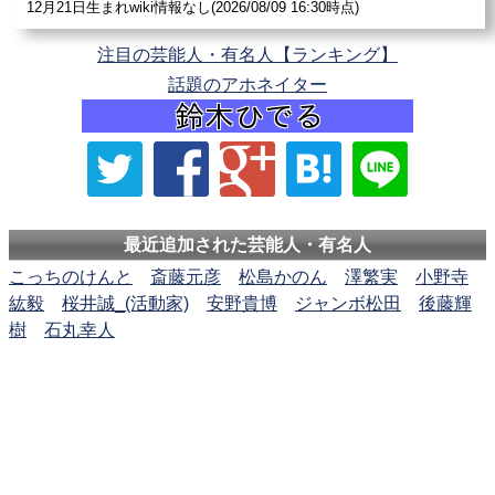
12月21日生まれwiki情報なし(2026/08/09 16:30時点)
注目の芸能人・有名人【ランキング】
話題のアホネイター
最近追加された芸能人・有名人
こっちのけんと
斎藤元彦
松島かのん
澤繁実
小野寺
紘毅
桜井誠_(活動家)
安野貴博
ジャンボ松田
後藤輝
樹
石丸幸人