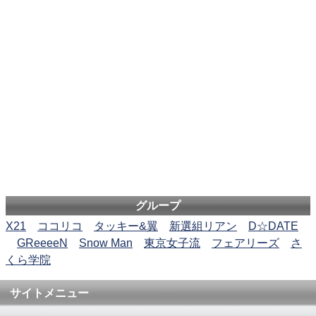
グループ
X21
ココリコ
タッキー&翼
新選組リアン
D☆DATE
GReeeeN
Snow Man
東京女子流
フェアリーズ
さ
くら学院
サイトメニュー