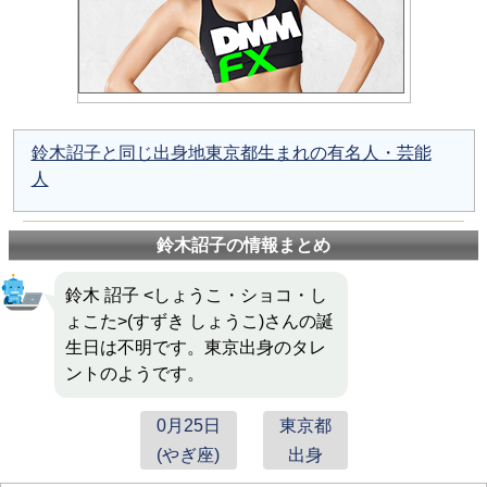
鈴木詔子と同じ出身地東京都生まれの有名人・芸能
人
鈴木詔子の情報まとめ
鈴木 詔子 <しょうこ・ショコ・し
ょこた>(すずき しょうこ)さんの誕
生日は不明です。東京出身のタレ
ントのようです。
0月25日
東京都
(やぎ座)
出身