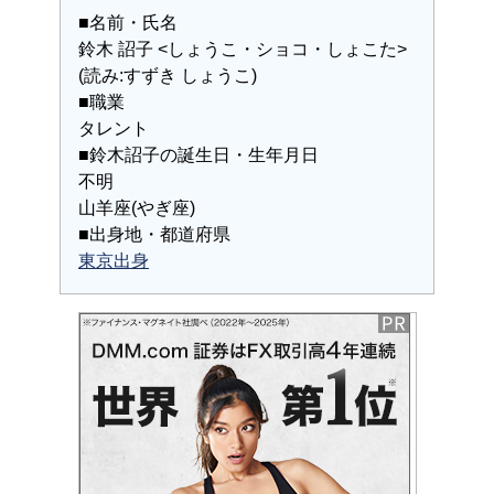
■名前・氏名
鈴木 詔子 <しょうこ・ショコ・しょこた>
(読み:すずき しょうこ)
■職業
タレント
■鈴木詔子の誕生日・生年月日
不明
山羊座(やぎ座)
■出身地・都道府県
東京出身