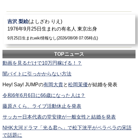
吉沢 梨絵
(よしざわ りえ)
1976年9月25日生まれの有名人 東京出身
9月25日生まれwiki情報なし(2026/08/08 07:05時点)
TOPニュース
動画を見るだけで10万円稼げる！？
闇バイトに引っかからない方法
Hey! Say! JUMPの
有岡大貴
と
松岡茉優
が結婚を発表
令和6年6月6日に66歳になった人は？
藤原さくら、ライブ活動休止を発表
サッカー日本代表の堂安律が一般女性と結婚を発表
NHK大河ドラマ「光る君へ」で松下洸平がペラペラの宋語
で話題に