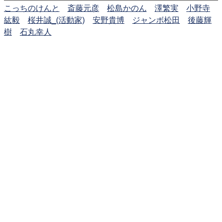
こっちのけんと
斎藤元彦
松島かのん
澤繁実
小野寺
紘毅
桜井誠_(活動家)
安野貴博
ジャンボ松田
後藤輝
樹
石丸幸人