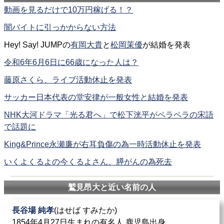
動画を見るだけで10万円稼げる！？
闇バイトに引っかからない方法
Hey! Say! JUMPの
有岡大貴
と
松岡茉優
が結婚を発表
令和6年6月6日に66歳になった人は？
藤原さくら、ライブ活動休止を発表
サッカー日本代表の堂安律が一般女性と結婚を発表
NHK大河ドラマ「光る君へ」で松下洸平がペラペラの宋語
で話題に
King&Prince永瀬廉が右耳負傷の為一時活動休止を発表
いくよくるよの今くるよさん、膵がんの為死去
鷲見昂大と近い名前の人
長谷場 純孝
(はせば すみたか)
1854年4月27日生まれの有名人 鹿児島出身