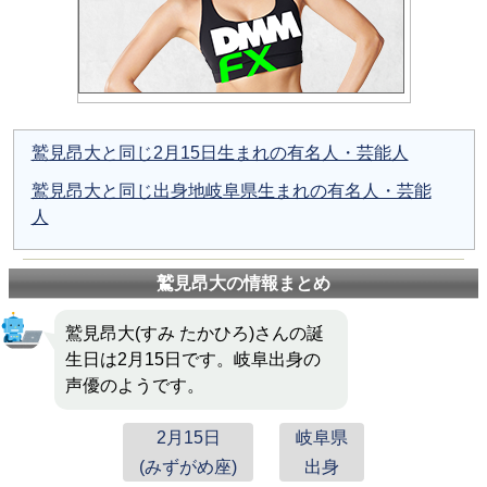
鷲見昂大と同じ2月15日生まれの有名人・芸能人
鷲見昂大と同じ出身地岐阜県生まれの有名人・芸能
人
鷲見昂大の情報まとめ
鷲見昂大(すみ たかひろ)さんの誕
生日は2月15日です。岐阜出身の
声優のようです。
2月15日
岐阜県
(みずがめ座)
出身