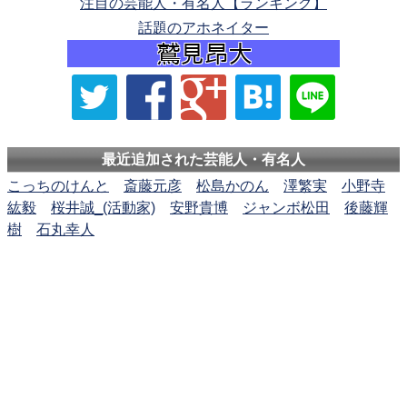
注目の芸能人・有名人【ランキング】
話題のアホネイター
最近追加された芸能人・有名人
こっちのけんと
斎藤元彦
松島かのん
澤繁実
小野寺
紘毅
桜井誠_(活動家)
安野貴博
ジャンボ松田
後藤輝
樹
石丸幸人