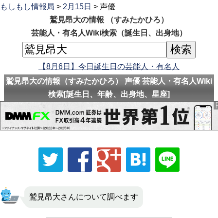
もしもし情報局
>
2月15日
> 声優
鷲見昂大の情報 （すみたかひろ）
芸能人・有名人Wiki検索（誕生日、出身地）
【8月6日】今日誕生日の芸能人・有名人
鷲見昂大の情報（すみたかひろ） 声優 芸能人・有名人Wiki
検索[誕生日、年齢、出身地、星座]
鷲見昂大さんについて調べます