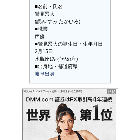
■名前・氏名
鷲見昂大
(読み:すみ たかひろ)
■職業
声優
■鷲見昂大の誕生日・生年月日
2月15日
水瓶座(みずがめ座)
■出身地・都道府県
岐阜出身