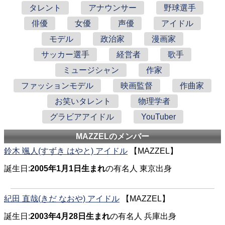
タレント
アナウンサー
野球選手
俳優
女優
声優
アイドル
モデル
政治家
漫画家
サッカー選手
経営者
歌手
ミュージシャン
作家
ファッションモデル
映画監督
作曲家
お笑いタレント
物理学者
グラビアアイドル
YouTuber
MAZZELのメンバー
鈴木 颯人(すずき はやと) アイドル
【MAZZEL】
誕生日:
2005年1月1日生まれ
の有名人 東京出身
紀田 直哉(きだ なおや) アイドル
【MAZZEL】
誕生日:
2003年4月28日生まれ
の有名人 兵庫出身