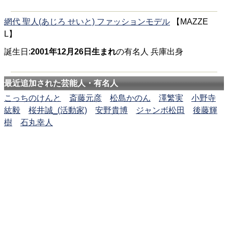
網代 聖人(あじろ せいと) ファッションモデル
【MAZZE
L】
誕生日:
2001年12月26日生まれ
の有名人 兵庫出身
最近追加された芸能人・有名人
こっちのけんと
斎藤元彦
松島かのん
澤繁実
小野寺
紘毅
桜井誠_(活動家)
安野貴博
ジャンボ松田
後藤輝
樹
石丸幸人