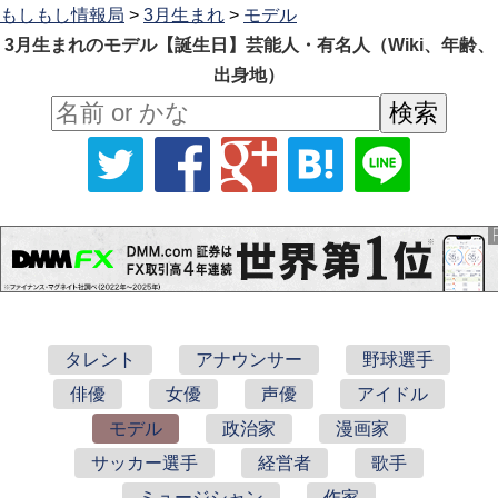
もしもし情報局
>
3月生まれ
>
モデル
3月生まれのモデル【誕生日】芸能人・有名人（Wiki、年齢、
出身地）
タレント
アナウンサー
野球選手
俳優
女優
声優
アイドル
モデル
政治家
漫画家
サッカー選手
経営者
歌手
ミュージシャン
作家