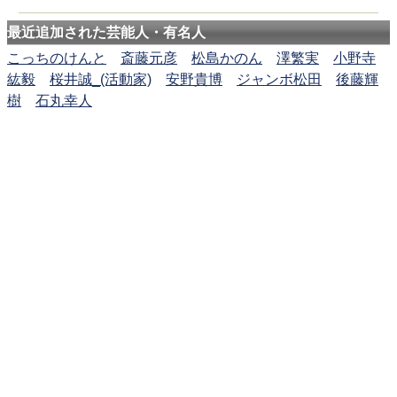
最近追加された芸能人・有名人
こっちのけんと
斎藤元彦
松島かのん
澤繁実
小野寺
紘毅
桜井誠_(活動家)
安野貴博
ジャンボ松田
後藤輝
樹
石丸幸人