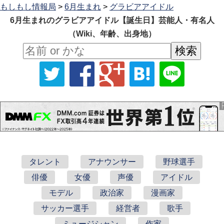
もしもし情報局
>
6月生まれ
>
グラビアアイドル
6月生まれのグラビアアイドル【誕生日】芸能人・有名人
（Wiki、年齢、出身地）
タレント
アナウンサー
野球選手
俳優
女優
声優
アイドル
モデル
政治家
漫画家
サッカー選手
経営者
歌手
ミュージシャン
作家