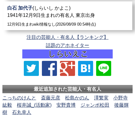
白石 加代子
(しらいし かよこ)
1941年12月9日生まれの有名人 東京出身
12月9日生まれwiki情報なし(2026/08/09 00:54時点)
注目の芸能人・有名人【ランキング】
話題のアホネイター
最近追加された芸能人・有名人
こっちのけんと
斎藤元彦
松島かのん
澤繁実
小野寺
紘毅
桜井誠_(活動家)
安野貴博
ジャンボ松田
後藤輝
樹
石丸幸人