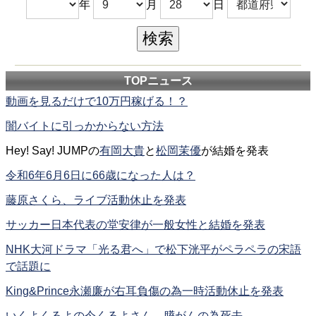
年
月
日
TOPニュース
動画を見るだけで10万円稼げる！？
闇バイトに引っかからない方法
Hey! Say! JUMPの
有岡大貴
と
松岡茉優
が結婚を発表
令和6年6月6日に66歳になった人は？
藤原さくら、ライブ活動休止を発表
サッカー日本代表の堂安律が一般女性と結婚を発表
NHK大河ドラマ「光る君へ」で松下洸平がペラペラの宋語
で話題に
King&Prince永瀬廉が右耳負傷の為一時活動休止を発表
いくよくるよの今くるよさん、膵がんの為死去