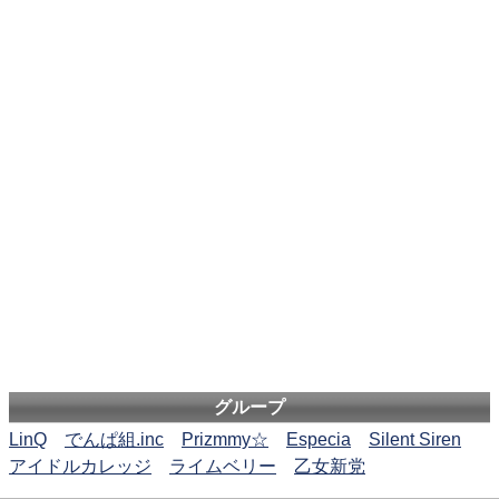
グループ
LinQ
でんぱ組.inc
Prizmmy☆
Especia
Silent Siren
アイドルカレッジ
ライムベリー
乙女新党