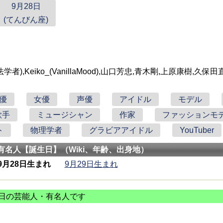
9月28日
(てんびん座)
学者),Keiko_(VanillaMood),山口芳忠,青木剛,上原康樹,久保
優
女優
声優
アイドル
モデル
歌手
ミュージシャン
作家
ファッションモ
ト
物理学者
グラビアアイドル
YouTuber
有名人【誕生日】（Wiki、年齢、出身地）
9月28日生まれ
9月29日生まれ
日の芸能人・有名人です