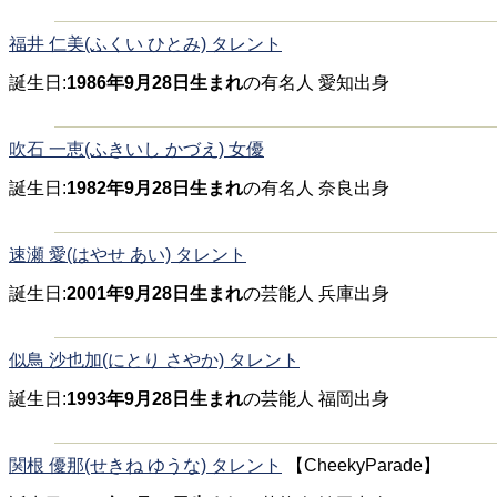
福井 仁美(ふくい ひとみ) タレント
誕生日:
1986年9月28日生まれ
の有名人 愛知出身
吹石 一恵(ふきいし かづえ) 女優
誕生日:
1982年9月28日生まれ
の有名人 奈良出身
速瀬 愛(はやせ あい) タレント
誕生日:
2001年9月28日生まれ
の芸能人 兵庫出身
似鳥 沙也加(にとり さやか) タレント
誕生日:
1993年9月28日生まれ
の芸能人 福岡出身
関根 優那(せきね ゆうな) タレント
【CheekyParade】