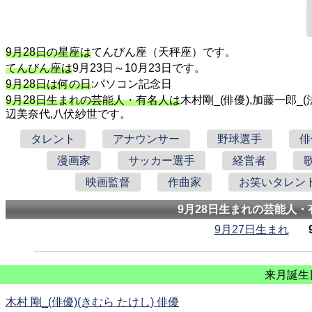
9月28日の星座は
てんびん座（天秤座）です。
てんびん座は
9月23日～10月23日です。
9月28日は何の日
:パソコン記念日
9月28日生まれの芸能人・有名人は
木村剛_(俳優),加藤一郎_(法
辺美奈代,八伏紗世です。
タレント
アナウンサー
野球選手
俳
漫画家
サッカー選手
経営者
映画監督
作曲家
お笑いタレン
9月28日生まれの芸能人・
9月27日生まれ
来月誕生
木村 剛_(俳優)(きむら たけし) 俳優