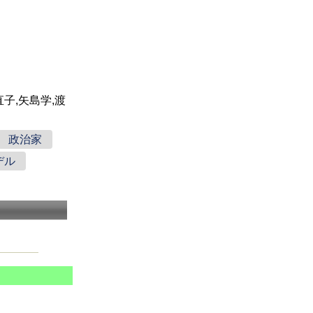
田直子,矢島学,渡
政治家
デル