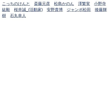
こっちのけんと
斎藤元彦
松島かのん
澤繁実
小野寺
紘毅
桜井誠_(活動家)
安野貴博
ジャンボ松田
後藤輝
樹
石丸幸人