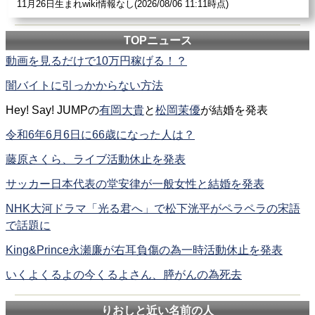
11月26日生まれwiki情報なし(2026/08/06 11:11時点)
大滝彩乃
: 子供の頃から、洋服のアレンジをした
りおし
ゃれが好きで、ファッションに興味を持っていた。
TOPニュース
動画を見るだけで10万円稼げる！？
池田果奈子
: おしゃべ
りおし
ゃもじの炊きたてラジオ!!!
闇バイトに引っかからない方法
（ココログ：2010年12月5日 - 2012年3月4日）
Hey! Say! JUMPの
有岡大貴
と
松岡茉優
が結婚を発表
座敷ウサギ
: 個人サークルの「座敷楼」（元々は「みや
令和6年6月6日に66歳になった人は？
こ黒うさぎ」という、友人2人と合同の同人サークルだ
った）と、
りおし
との合同サークルである「RRR」で同
藤原さくら、ライブ活動休止を発表
人活動もしており、VOCALOIDや艦隊これくしょん、東
サッカー日本代表の堂安律が一般女性と結婚を発表
方Projectなどのジャンルで活動している。元々、
りおし
とは大学の漫画研究会の先輩後輩の関係で、
りおし
の商
NHK大河ドラマ「光る君へ」で松下洸平がペラペラの宋語
業作品である「忍パラサイト」にはキャラクターデザイ
で話題に
ンやストーリー協力として関わっている。
King&Prince永瀬廉が右耳負傷の為一時活動休止を発表
いくよくるよの今くるよさん、膵がんの為死去
宅八郎
: メイド喫茶を増やし、アキバよ
りおし
ゃれな
『渋谷系オタク』を確立する」と述べ、「渋谷の萌えタ
ウン化」を公約した。
りおしと近い名前の人