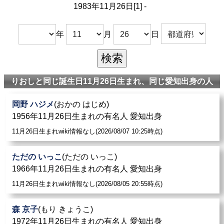
1983年11月26日[1] -
桃果
: やっぱ
りおし
い刑事 第6話（2021年4月11日、NH
K BSプレミアム） - 城野琴音 役
年
月
日
宮田愛理
: 2012年6月、那覇の国際通り沿いの地下に、お
笑い・音楽・映画などを楽しみながら、飲んだ
りおし
ゃ
れな料理を安く楽しめる店「NAHACHOP CAFE」を開
りおしと同じ誕生日11月26日生まれ、同じ愛知出身の人
店。
岡野 ハジメ
(おかの はじめ)
木下彩音
: やっぱ
りおし
い刑事 第2話（2021年3月14日、
1956年11月26日生まれの有名人 愛知出身
NHK BSプレミアム） - 奈良原薫 役
11月26日生まれwiki情報なし(2026/08/07 10:25時点)
座敷ウサギ
: 忍パラサイト（作：
りおし
、芳文社『まん
ただの いっこ
(ただの いっこ)
がタイムきららMAX』2011年1月号 - 2012年1月号）キ
1966年11月26日生まれの有名人 愛知出身
ャラクターデザイン・ストーリー協力
11月26日生まれwiki情報なし(2026/08/05 20:55時点)
植本純米
: やっぱ
りおし
い刑事 7話（2021年、NHKBSプ
レミアム） - ドラァグクイーン
森 京子
(もり きょうこ)
1972年11月26日生まれの有名人 愛知出身