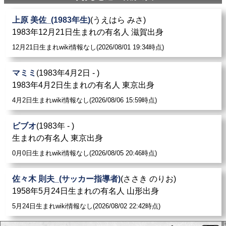
上原 美佐_(1983年生)
(うえはら みさ)
上田堪大
: やっぱ
りおし
い刑事（2021年3月7日、NHK B
1983年12月21日生まれの有名人 滋賀出身
Sプレミアム） - 受け子 役
12月21日生まれwiki情報なし(2026/08/01 19:34時点)
武田玲奈
: やっぱ
りおし
い刑事 第2話（2021年3月14日、
NHK BSプレミアム） - 中瀬真友 役
マミミ
(1983年4月2日 - )
1983年4月2日生まれの有名人 東京出身
内田喜久
: 城の中へ踏み入れられて刀を突きつけられり
4月2日生まれwiki情報なし(2026/08/06 15:59時点)
ゃ、城主はあっさ
りおし
めえサ」と取材陣に語った。
ビブオ
(1983年 - )
若月佑美
: やっぱ
りおし
い刑事 DVD BOX（2021年9月24
生まれの有名人 東京出身
日） - EAN 4988066236693。
0月0日生まれwiki情報なし(2026/08/05 20:46時点)
新山武司
: おたまじゃくし（中西亮太、ほ
りおし
んのす
佐々木 則夫_(サッカー指導者)
(ささき のりお)
け）吉本興業
1958年5月24日生まれの有名人 山形出身
5月24日生まれwiki情報なし(2026/08/02 22:42時点)