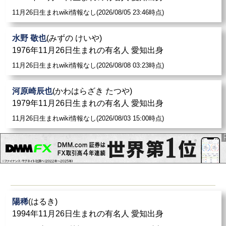
小熊絵理
: 2015年10月8日よ
りおし
ゃべりやってまーす
11月26日生まれwiki情報なし(2026/08/05 23:46時点)
レボリューションにレギュラーメンバーとして加入。
水野 敬也
(みずの けいや)
中務靖久
: おたまじゃくし（中西亮太、ほ
りおし
んのす
1976年11月26日生まれの有名人 愛知出身
け）吉本興業
11月26日生まれwiki情報なし(2026/08/08 03:23時点)
野添義弘
: やっぱ
りおし
い刑事 第1回 (2021年3月7日、B
河原崎辰也
(かわはらざき たつや)
Sプレミアム・BS4K) - 山部正浩 役
1979年11月26日生まれの有名人 愛知出身
11月26日生まれwiki情報なし(2026/08/03 15:00時点)
渡瀬恒彦
: NHKのテレビドラマ「おしん」では、並木浩
太役として出演し、おしんの1918年米騒動当時、山形県
酒田時代の初恋の相手でありながら、おしんの仕えた
「おかよ様」との間で三角関係に置かれ、「おかよ様」
が亡くなった後も、ひと
りおし
んを陰から見守り続け、
おしんのスーパー店主としての1956年の再起を支援し、
最後にはそれが息子の独善的な経営指針によって破綻し
陽稀
(はるき)
ていくまで、老女となったおしんを見守る男性役を務め
1994年11月26日生まれの有名人 愛知出身
た。