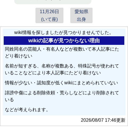
大瀧彩乃
: 子供の頃から、洋服のアレンジをした
りおし
ゃれが好きで、ファッションに興味を持っていた。
11月26日
愛知県
(いて座)
出身
川澄奈穂美
: あんま
りおし
ゃれでもないですし」と話
し、報道陣に異例のお願いをした。
wiki情報を探しましたが見つかりませんでした。
wikiの記事が見つからない理由
藤崎翔
: やっぱ
りおし
い刑事（2021年3月7日 - 4月25日、
同姓同名の芸能人・有名人などが複数いて本人記事にた
NHK BSプレミアム「プレミアムドラマ」、主演：風間
どり着けない
俊介）
名前が短すぎる、名称が複数ある、特殊記号が使われて
いることなどにより本人記事にたどり着けない
日向ゆきこ
: おしゃべ
りおし
ゃもじの炊きたてラジオ!!!
（ココログ：2010年12月5日 - 2012年3月4日）
情報が少ない・認知度が低くwikiにまとめられていない
誹謗中傷による削除依頼・荒らしなどにより削除されて
松尾諭
: やっぱ
りおし
い刑事 第3回（2021年3月21日、N
いる
HK BSプレミアム） - 尾崎忠博教頭 役
などが考えられます。
蕨野友也
: やっぱ
りおし
い刑事 最終話（2021年4月25
2026/08/07 17:46更新
日、NHK BSプレミアム） - 笠井政彦 役