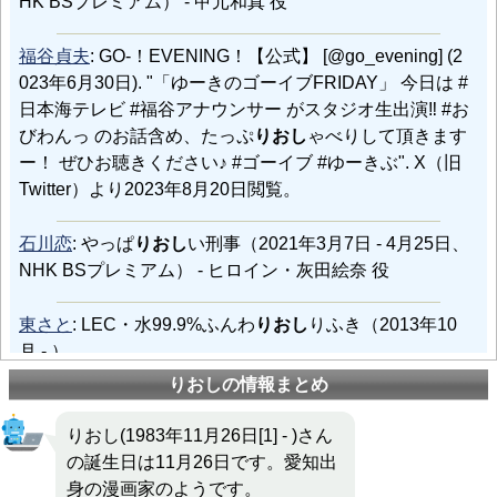
HK BSプレミアム） - 甲元和真 役
福谷貞夫
: GO-！EVENING！【公式】 [@go_evening] (2
023年6月30日). "「ゆーきのゴーイブFRIDAY」 今日は #
日本海テレビ #福谷アナウンサー がスタジオ生出演‼︎ #お
びわんっ のお話含め、たっぷ
りおし
ゃべりして頂きます
ー！ ぜひお聴きください♪ #ゴーイブ #ゆーきぶ". X（旧
Twitter）より2023年8月20日閲覧。
石川恋
: やっぱ
りおし
い刑事（2021年3月7日 - 4月25日、
NHK BSプレミアム） - ヒロイン・灰田絵奈 役
東さと
: LEC・水99.9%ふんわ
りおし
りふき（2013年10
月 - ）
りおしの情報まとめ
佐藤康之
: パンチパーマがトレードマークで、広島のみ
ならず、Jリーグ屈指の強面選手だったが、愛嬌があ
り
りおし(1983年11月26日[1] - )さん
おし
ゃべりだったため、当時人気選手の一人だった。
の誕生日は11月26日です。愛知出
身の漫画家のようです。