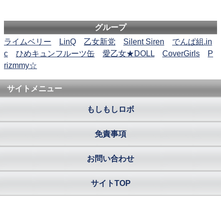
グループ
ライムベリー
LinQ
乙女新党
Silent Siren
でんぱ組.in
c
ひめキュンフルーツ缶
愛乙女★DOLL
CoverGirls
P
rizmmy☆
サイトメニュー
もしもしロボ
免責事項
お問い合わせ
サイトTOP