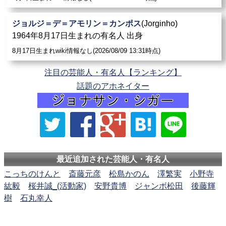
ジョルジ＝デ＝アモリン＝カンポス
(Jorginho)
1964年8月17日生まれの有名人 出身
8月17日生まれwiki情報なし(2026/08/09 13:31時点)
注目の芸能人・有名人【ランキング】
話題のアホネイター
最近追加された芸能人・有名人
こっちのけんと
斎藤元彦
松島かのん
澤繁実
小野寺
紘毅
桜井誠_(活動家)
安野貴博
ジャンボ松田
後藤輝
樹
石丸幸人