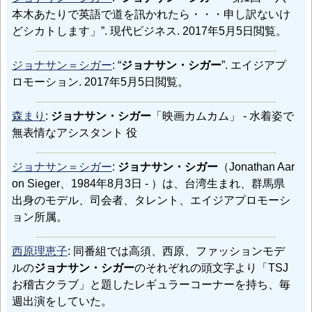
本木あたりで英語で道を訊かれたら・・・申し訳ないけ
どシカトします」”. 現代ビジネス. 2017年5月5日閲覧。
ジョナサン＝シガー
: “
ジョナサン・シガー
”. エイジアプ
ロモーション. 2017年5月5日閲覧。
森まり
:
ジョナサン・シガー
「映画カムカム」 - 水着姿で
無表情なアシスタント 役
ジョナサン＝シガー
:
ジョナサン・シガー
（Jonathan Aar
on Sieger、1984年8月3日 - ）は、台湾生まれ、群馬県
出身のモデル、司会者、タレント、エイジアプロモーシ
ョン所属。
西原理恵子
: 同番組では高須、西原、ファッションモデ
ルの
ジョナサン・シガー
のそれぞれの頭文字より「TSJ
お稽古クラブ」と題したレギュラーコーナーを持ち、毎
週出演をしていた。