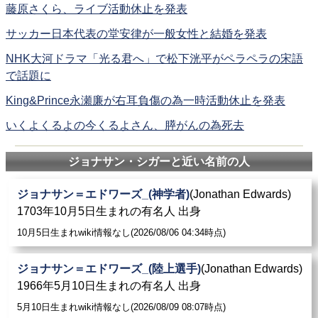
藤原さくら、ライブ活動休止を発表
サッカー日本代表の堂安律が一般女性と結婚を発表
NHK大河ドラマ「光る君へ」で松下洸平がペラペラの宋語
で話題に
King&Prince永瀬廉が右耳負傷の為一時活動休止を発表
いくよくるよの今くるよさん、膵がんの為死去
ジョナサン・シガーと近い名前の人
ジョナサン＝エドワーズ_(神学者)
(Jonathan Edwards)
1703年10月5日生まれの有名人 出身
10月5日生まれwiki情報なし(2026/08/06 04:34時点)
ジョナサン＝エドワーズ_(陸上選手)
(Jonathan Edwards)
1966年5月10日生まれの有名人 出身
5月10日生まれwiki情報なし(2026/08/09 08:07時点)