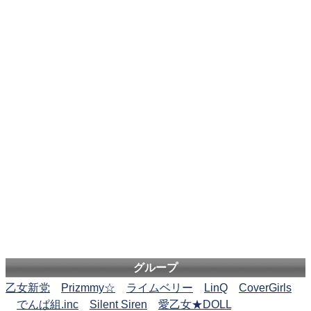
グループ
乙女新党
Prizmmy☆
ライムベリー
LinQ
CoverGirls
でんぱ組.inc
Silent Siren
愛乙女★DOLL