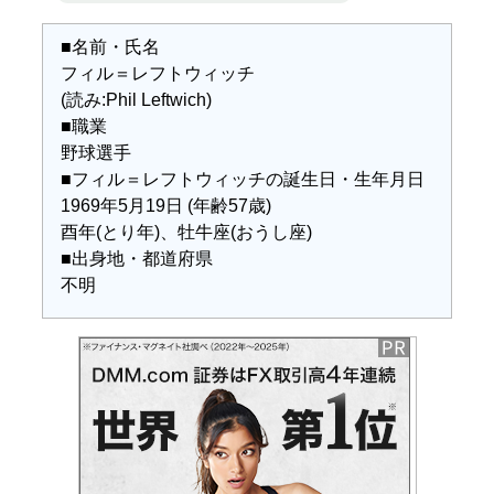
■名前・氏名
フィル＝レフトウィッチ
(読み:Phil Leftwich)
■職業
野球選手
■フィル＝レフトウィッチの誕生日・生年月日
1969年5月19日 (年齢57歳)
酉年(とり年)、牡牛座(おうし座)
■出身地・都道府県
不明