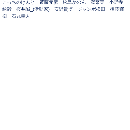
こっちのけんと
斎藤元彦
松島かのん
澤繁実
小野寺
紘毅
桜井誠_(活動家)
安野貴博
ジャンボ松田
後藤輝
樹
石丸幸人