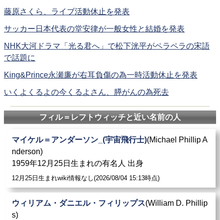
藤原さくら、ライブ活動休止を発表
サッカー日本代表の堂安律が一般女性と結婚を発表
NHK大河ドラマ「光る君へ」で松下洸平がペラペラの宋語
で話題に
King&Prince永瀬廉が右耳負傷の為一時活動休止を発表
いくよくるよの今くるよさん、膵がんの為死去
フィル＝レフトウィッチと近い名前の人
マイケル＝アンダーソン_(宇宙飛行士)
(Michael Phillip A
nderson)
1959年12月25日生まれの有名人 出身
12月25日生まれwiki情報なし(2026/08/04 15:13時点)
ウィリアム・ダニエル・フィリップス
(William D. Phillip
s)