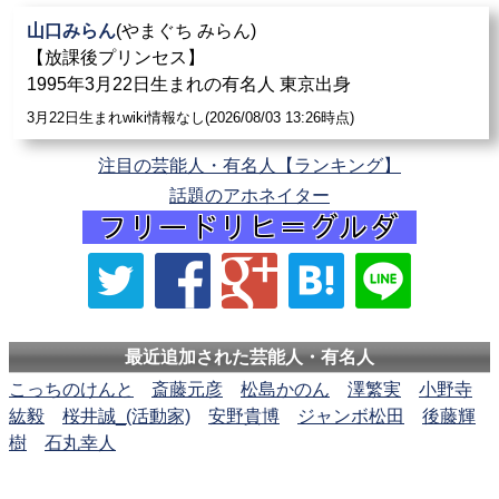
山口みらん
(やまぐち みらん)
【放課後プリンセス】
1995年3月22日生まれの有名人 東京出身
3月22日生まれwiki情報なし(2026/08/03 13:26時点)
注目の芸能人・有名人【ランキング】
話題のアホネイター
最近追加された芸能人・有名人
こっちのけんと
斎藤元彦
松島かのん
澤繁実
小野寺
紘毅
桜井誠_(活動家)
安野貴博
ジャンボ松田
後藤輝
樹
石丸幸人