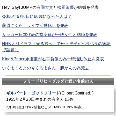
Hey! Say! JUMPの
有岡大貴
と
松岡茉優
が結婚を発表
令和6年6月6日に66歳になった人は？
藤原さくら、ライブ活動休止を発表
サッカー日本代表の堂安律が一般女性と結婚を発表
NHK大河ドラマ「光る君へ」で松下洸平がペラペラの宋語
で話題に
King&Prince永瀬廉が右耳負傷の為一時活動休止を発表
いくよくるよの今くるよさん、膵がんの為死去
フリードリヒ＝グルダと近い名前の人
ギルバート・ゴットフリード
(Gilbert Gottfried, )
1955年2月28日生まれの有名人 出身
2月28日生まれwiki情報なし(2026/08/01 19:50時点)