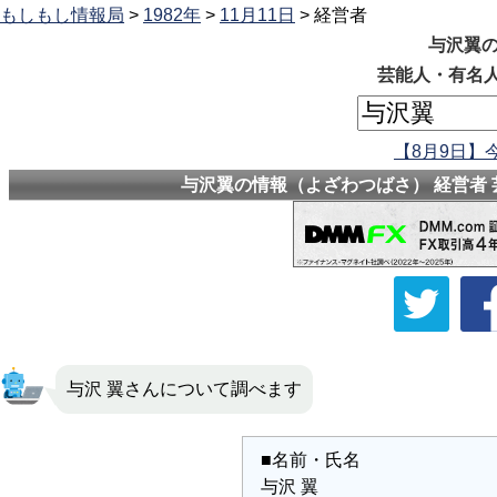
もしもし情報局
>
1982年
>
11月11日
> 経営者
与沢翼の
芸能人・有名人
【8月9日】
与沢翼の情報（よざわつばさ） 経営者 
与沢 翼さんについて調べます
■名前・氏名
与沢 翼