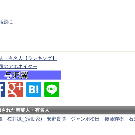
話題に
人・有名人【ランキング】
題のアホネイター
加された芸能人・有名人
毅
桜井誠_(活動家)
安野貴博
ジャンボ松田
後藤輝樹
石