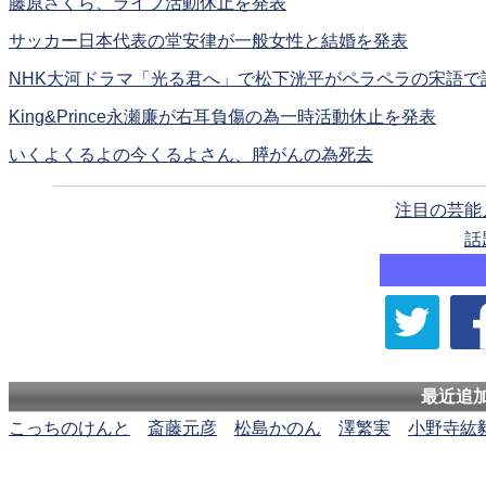
藤原さくら、ライブ活動休止を発表
サッカー日本代表の堂安律が一般女性と結婚を発表
NHK大河ドラマ「光る君へ」で松下洸平がペラペラの宋語で
King&Prince永瀬廉が右耳負傷の為一時活動休止を発表
いくよくるよの今くるよさん、膵がんの為死去
注目の芸能
話
最近追
こっちのけんと
斎藤元彦
松島かのん
澤繁実
小野寺紘