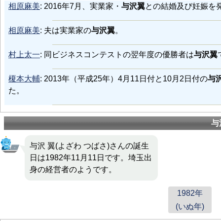
相原麻美
: 2016年7月、実業家・
与沢翼
との結婚及び妊娠を
相原麻美
: 夫は実業家の
与沢翼
。
村上太一
: 同ビジネスコンテストの翌年度の優勝者は
与沢翼
榎本大輔
: 2013年（平成25年）4月11日付と10月2日付の
与
た。
与
与沢 翼(よざわ つばさ)さんの誕生
日は1982年11月11日です。埼玉出
身の経営者のようです。
1982年
(いぬ年)