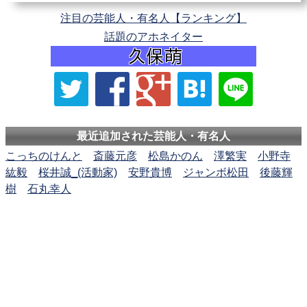
注目の芸能人・有名人【ランキング】
話題のアホネイター
最近追加された芸能人・有名人
こっちのけんと
斎藤元彦
松島かのん
澤繁実
小野寺
紘毅
桜井誠_(活動家)
安野貴博
ジャンボ松田
後藤輝
樹
石丸幸人