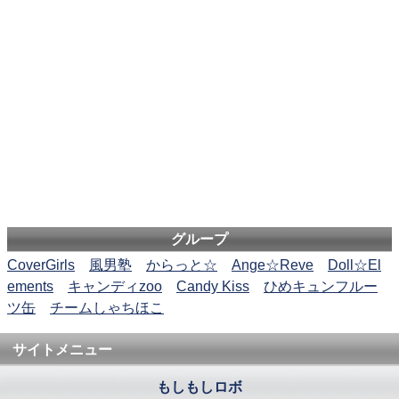
グループ
CoverGirls
風男塾
からっと☆
Ange☆Reve
Doll☆El
ements
キャンディzoo
Candy Kiss
ひめキュンフルー
ツ缶
チームしゃちほこ
サイトメニュー
もしもしロボ