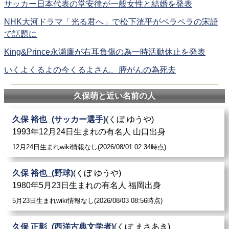
サッカー日本代表の堂安律が一般女性と結婚を発表
NHK大河ドラマ「光る君へ」で松下洸平がペラペラの宋語
で話題に
King&Prince永瀬廉が右耳負傷の為一時活動休止を発表
いくよくるよの今くるよさん、膵がんの為死去
久保萌と近い名前の人
久保 裕也_(サッカー選手)
(くぼ ゆうや)
1993年12月24日生まれの有名人 山口出身
12月24日生まれwiki情報なし(2026/08/01 02:34時点)
久保 裕也_(野球)
(くぼ ゆうや)
1980年5月23日生まれの有名人 福岡出身
5月23日生まれwiki情報なし(2026/08/03 08:56時点)
久保 正彰_(西洋古典文学者)
(くぼ まさあき)