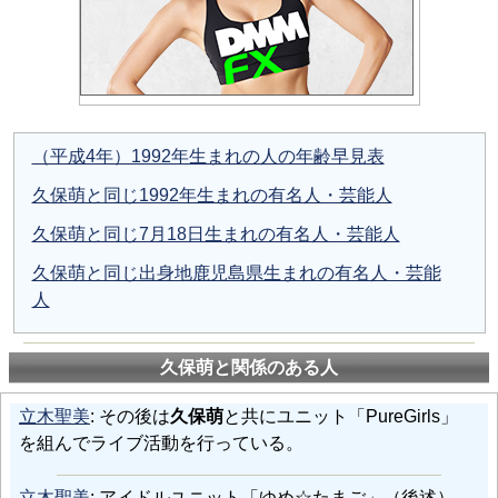
（平成4年）1992年生まれの人の年齢早見表
久保萌と同じ1992年生まれの有名人・芸能人
久保萌と同じ7月18日生まれの有名人・芸能人
久保萌と同じ出身地鹿児島県生まれの有名人・芸能
人
久保萌と関係のある人
立木聖美
: その後は
久保萌
と共にユニット「PureGirls」
を組んでライブ活動を行っている。
立木聖美
: アイドルユニット「ゆめ☆たまご」（後述）