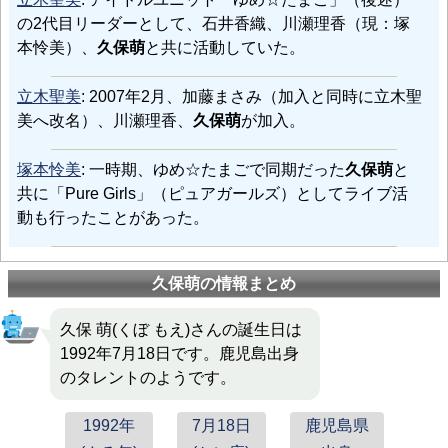
の2代目リーダーとして、石井香織、川瀬理香（現：塚
本怜美）、
久保萌
と共に活動していた。
立木聖美
: 2007年2月、加藤まさみ（加入と同時に立木聖
美へ改名）、川瀬理香、
久保萌
が加入。
塚本怜美
: 一時期、ゆめ☆たまごで同期だった
久保萌
と
共に「Pure Girls」（ピュアガールズ）としてライブ活
動も行ったことがあった。
久保萌の情報まとめ
久保 萌(くぼ もえ)さんの誕生日は
1992年7月18日です。鹿児島出身
のタレントのようです。
1992年
7月18日
鹿児島県