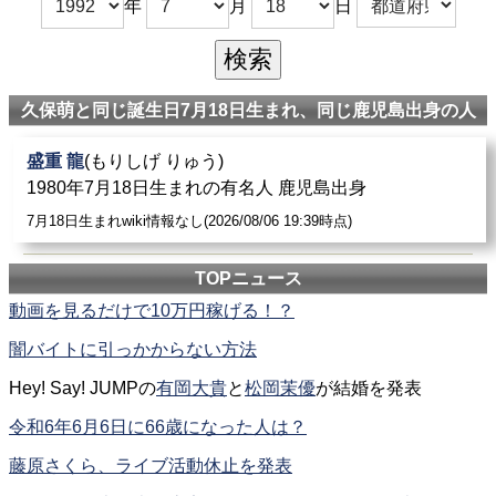
年
月
日
久保萌と同じ誕生日7月18日生まれ、同じ鹿児島出身の人
盛重 龍
(もりしげ りゅう)
1980年7月18日生まれの有名人 鹿児島出身
7月18日生まれwiki情報なし(2026/08/06 19:39時点)
TOPニュース
動画を見るだけで10万円稼げる！？
闇バイトに引っかからない方法
Hey! Say! JUMPの
有岡大貴
と
松岡茉優
が結婚を発表
令和6年6月6日に66歳になった人は？
藤原さくら、ライブ活動休止を発表