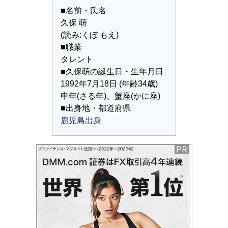
■名前・氏名
久保 萌
(読み:くぼ もえ)
■職業
タレント
■久保萌の誕生日・生年月日
1992年7月18日 (年齢34歳)
申年(さる年)、蟹座(かに座)
■出身地・都道府県
鹿児島出身