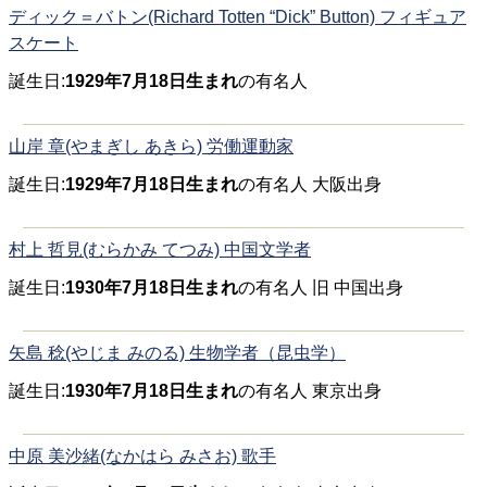
ディック＝バトン(Richard Totten “Dick” Button) フィギュア
スケート
誕生日:
1929年7月18日生まれ
の有名人
山岸 章(やまぎし あきら) 労働運動家
誕生日:
1929年7月18日生まれ
の有名人 大阪出身
村上 哲見(むらかみ てつみ) 中国文学者
誕生日:
1930年7月18日生まれ
の有名人 旧 中国出身
矢島 稔(やじま みのる) 生物学者（昆虫学）
誕生日:
1930年7月18日生まれ
の有名人 東京出身
中原 美沙緒(なかはら みさお) 歌手