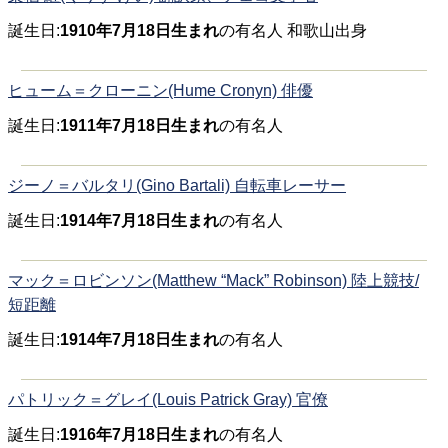
誕生日:
1910年7月18日生まれ
の有名人 和歌山出身
ヒューム＝クローニン(Hume Cronyn) 俳優
誕生日:
1911年7月18日生まれ
の有名人
ジーノ＝バルタリ(Gino Bartali) 自転車レーサー
誕生日:
1914年7月18日生まれ
の有名人
マック＝ロビンソン(Matthew “Mack” Robinson) 陸上競技/
短距離
誕生日:
1914年7月18日生まれ
の有名人
パトリック＝グレイ(Louis Patrick Gray) 官僚
誕生日:
1916年7月18日生まれ
の有名人