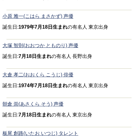
小原 雅一(こはら まさかず) 声優
誕生日:
1979年7月18日生まれ
の有名人 東京出身
大塚 智則(おおつか とものり) 声優
誕生日:
7月18日生まれ
の有名人 長野出身
大倉 孝二(おおくら こうじ) 俳優
誕生日:
1974年7月18日生まれ
の有名人 東京出身
朝倉 崇(あさくら そう) 声優
誕生日:
7月18日生まれ
の有名人 東京出身
板尾 創路(いたお いつじ) タレント