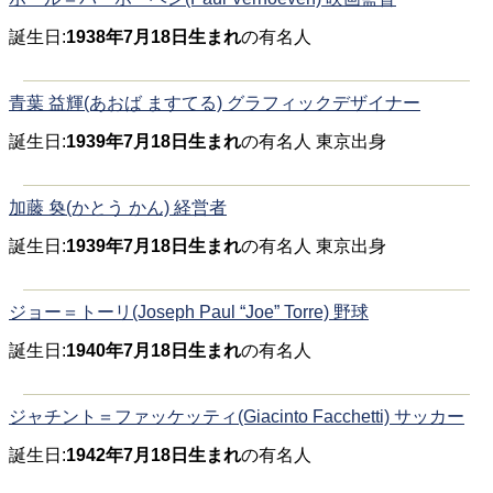
誕生日:
1938年7月18日生まれ
の有名人
青葉 益輝(あおば ますてる) グラフィックデザイナー
誕生日:
1939年7月18日生まれ
の有名人 東京出身
加藤 奐(かとう かん) 経営者
誕生日:
1939年7月18日生まれ
の有名人 東京出身
ジョー＝トーリ(Joseph Paul “Joe” Torre) 野球
誕生日:
1940年7月18日生まれ
の有名人
ジャチント＝ファッケッティ(Giacinto Facchetti) サッカー
誕生日:
1942年7月18日生まれ
の有名人