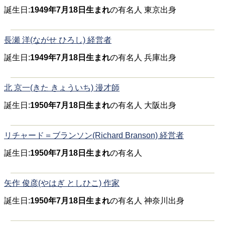
誕生日:
1949年7月18日生まれ
の有名人 東京出身
長瀬 洋(ながせ ひろし) 経営者
誕生日:
1949年7月18日生まれ
の有名人 兵庫出身
北 京一(きた きょういち) 漫才師
誕生日:
1950年7月18日生まれ
の有名人 大阪出身
リチャード＝ブランソン(Richard Branson) 経営者
誕生日:
1950年7月18日生まれ
の有名人
矢作 俊彦(やはぎ としひこ) 作家
誕生日:
1950年7月18日生まれ
の有名人 神奈川出身