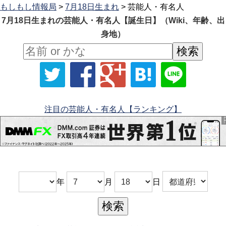
もしもし情報局
>
7月18日生まれ
> 芸能人・有名人
7月18日生まれの芸能人・有名人【誕生日】（Wiki、年齢、出
身地）
注目の芸能人・有名人【ランキング】
年
月
日