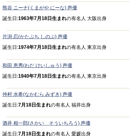
熊谷 ニーナ(くまがや にーな) 声優
誕生日:
1963年7月18日生まれ
の有名人 大阪出身
片渕 忍(かたぶち しのぶ) 声優
誕生日:
1974年7月18日生まれ
の有名人 東京出身
和田 恵秀(わだ けいしゅう) 声優
誕生日:
1940年7月18日生まれ
の有名人 東京出身
仲村 水希(なかむら みずき) 声優
誕生日:
7月18日生まれ
の有名人 福井出身
酒井 相一郎(さかい そういちろう) 声優
誕生日:
7月18日生まれ
の有名人 愛媛出身