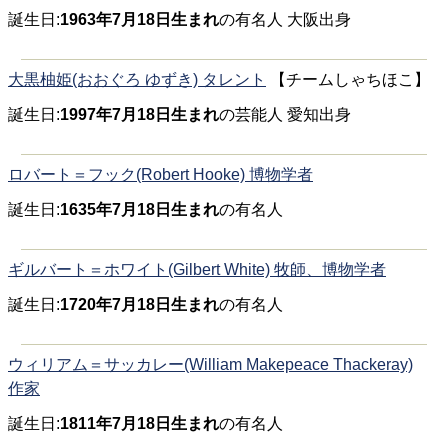
誕生日:
1963年7月18日生まれ
の有名人 大阪出身
大黒柚姫(おおぐろ ゆずき) タレント
【チームしゃちほこ】
誕生日:
1997年7月18日生まれ
の芸能人 愛知出身
ロバート＝フック(Robert Hooke) 博物学者
誕生日:
1635年7月18日生まれ
の有名人
ギルバート＝ホワイト(Gilbert White) 牧師、博物学者
誕生日:
1720年7月18日生まれ
の有名人
ウィリアム＝サッカレー(William Makepeace Thackeray)
作家
誕生日:
1811年7月18日生まれ
の有名人