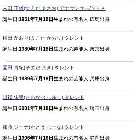
末田 正雄(すえだ まさお) アナウンサー/ＮＨＫ
誕生日:
1951年7月18日生まれ
の有名人 広島出身
横田 かおり(よこた かおり) タレント
誕生日:
1980年7月18日生まれ
の芸能人 東京出身
園田 真紀(そのだ まき) タレント
誕生日:
1989年7月18日生まれ
の芸能人 兵庫出身
川鍋 朱里(かわなべ しゅり) タレント
誕生日:
2001年7月18日生まれ
の有名人 埼玉出身
加藤 ジーナ(かとう じーな) タレント
誕生日:
1996年7月18日生まれ
の有名人 静岡出身