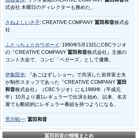
式会社 木曜日のディレクターも務めた。
さねよしいさ子
: CREATIVE COMPANY
冨田和音
株式会
社
ふとっちょ☆カウボーイ
: 1990年5月13日にCBCラジオ
の『CREATIVE COMPANY
冨田和音
株式会社』主催の
コント大会で、コンビ「ベガーズ」として優勝。
伊集院光
: 『あごはずしショー』で共演した岩井富士夫
が制作スタッフであった『CREATIVE COMPANY
冨田
和音
株式会社』（CBCラジオ）にも1989年（平成元
年）10月より週1レギュラーで出演を始め、以来、名古
屋でも断続的にレギュラー番組を持つようになる。
荒川戦一
:
冨田和音
冨田和音の情報まとめ