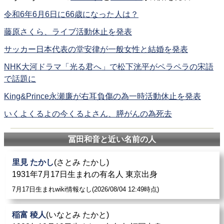
令和6年6月6日に66歳になった人は？
藤原さくら、ライブ活動休止を発表
サッカー日本代表の堂安律が一般女性と結婚を発表
NHK大河ドラマ「光る君へ」で松下洸平がペラペラの宋語
で話題に
King&Prince永瀬廉が右耳負傷の為一時活動休止を発表
いくよくるよの今くるよさん、膵がんの為死去
冨田和音と近い名前の人
里見 たかし
(さとみ たかし)
1931年7月17日生まれの有名人 東京出身
7月17日生まれwiki情報なし(2026/08/04 12:49時点)
稲富 稜人
(いなとみ たかと)