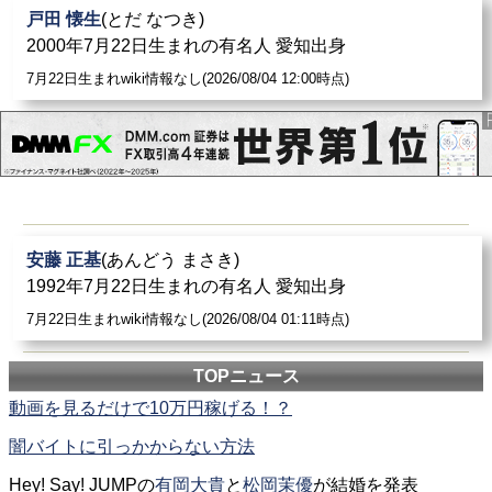
戸田 懐生
(とだ なつき)
2000年7月22日生まれの有名人 愛知出身
7月22日生まれwiki情報なし(2026/08/04 12:00時点)
安藤 正基
(あんどう まさき)
1992年7月22日生まれの有名人 愛知出身
7月22日生まれwiki情報なし(2026/08/04 01:11時点)
TOPニュース
動画を見るだけで10万円稼げる！？
闇バイトに引っかからない方法
Hey! Say! JUMPの
有岡大貴
と
松岡茉優
が結婚を発表