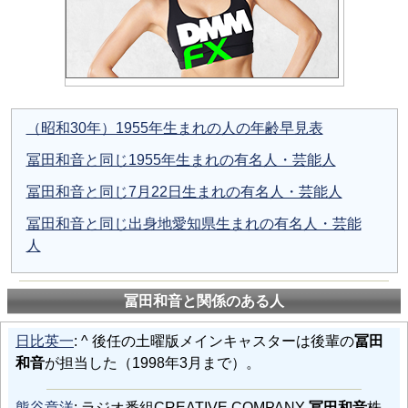
（昭和30年）1955年生まれの人の年齢早見表
冨田和音と同じ1955年生まれの有名人・芸能人
冨田和音と同じ7月22日生まれの有名人・芸能人
冨田和音と同じ出身地愛知県生まれの有名人・芸能
人
冨田和音と関係のある人
日比英一
: ^ 後任の土曜版メインキャスターは後輩の
冨田
和音
が担当した（1998年3月まで）。
熊谷章洋
: ラジオ番組CREATIVE COMPANY
冨田和音
株