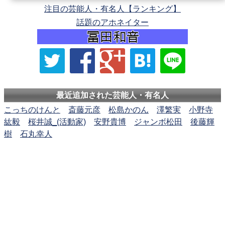
注目の芸能人・有名人【ランキング】
話題のアホネイター
最近追加された芸能人・有名人
こっちのけんと
斎藤元彦
松島かのん
澤繁実
小野寺
紘毅
桜井誠_(活動家)
安野貴博
ジャンボ松田
後藤輝
樹
石丸幸人