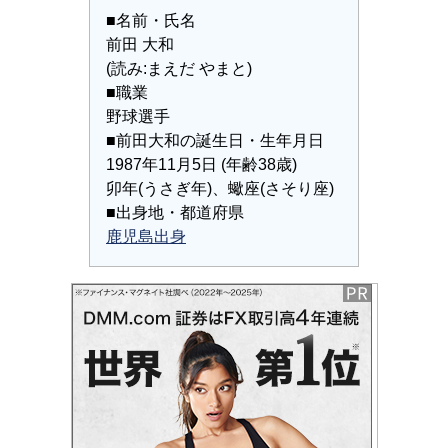
■名前・氏名
前田 大和
(読み:まえだ やまと)
■職業
野球選手
■前田大和の誕生日・生年月日
1987年11月5日 (年齢38歳)
卯年(うさぎ年)、蠍座(さそり座)
■出身地・都道府県
鹿児島出身