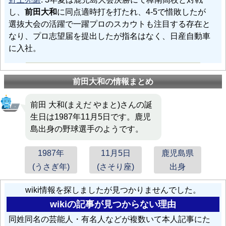
し、
前田大和
に同点適時打を打たれ、4-5で惜敗したが
選抜大会の活躍で一躍プロのスカウトも注目する存在と
なり、プロ志望届を提出したが指名はなく、日産自動車
に入社。
前田大和の情報まとめ
前田 大和(まえだ やまと)さんの誕
生日は1987年11月5日です。鹿児
島出身の野球選手のようです。
1987年
11月5日
鹿児島県
(うさぎ年)
(さそり座)
出身
wiki情報を探しましたが見つかりませんでした。
wikiの記事が見つからない理由
同姓同名の芸能人・有名人などが複数いて本人記事にた