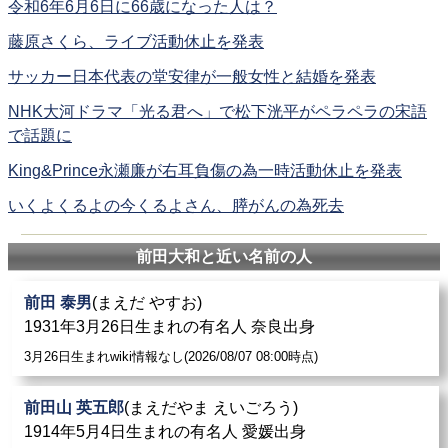
令和6年6月6日に66歳になった人は？
藤原さくら、ライブ活動休止を発表
サッカー日本代表の堂安律が一般女性と結婚を発表
NHK大河ドラマ「光る君へ」で松下洸平がペラペラの宋語
で話題に
King&Prince永瀬廉が右耳負傷の為一時活動休止を発表
いくよくるよの今くるよさん、膵がんの為死去
前田大和と近い名前の人
前田 泰男
(まえだ やすお)
1931年3月26日生まれの有名人 奈良出身
3月26日生まれwiki情報なし(2026/08/07 08:00時点)
前田山 英五郎
(まえだやま えいごろう)
1914年5月4日生まれの有名人 愛媛出身