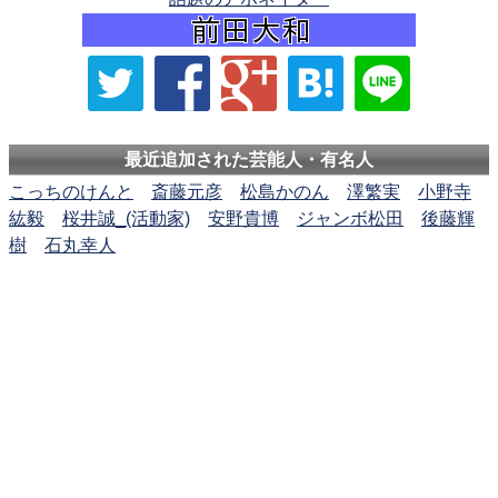
最近追加された芸能人・有名人
こっちのけんと
斎藤元彦
松島かのん
澤繁実
小野寺
紘毅
桜井誠_(活動家)
安野貴博
ジャンボ松田
後藤輝
樹
石丸幸人