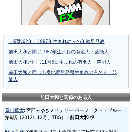
（昭和62年）1987年生まれの人の年齢早見表
前田大和と同じ1987年生まれの有名人・芸能人
前田大和と同じ11月5日生まれの有名人・芸能人
前田大和と同じ出身地鹿児島県生まれの有名人・芸
能人
前田大和と関係のある人
青山草太
: 宮部みゆきミステリー パーフェクト・ブルー
第9話（2012年12月、TBS） -
前田大和
役
野上亮磨
: 3年夏は鹿児島大会決勝にて樟南高校と対戦