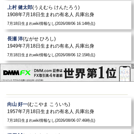
上村 健太郎
(うえむら けんたろう)
1908年7月18日生まれの有名人 兵庫出身
7月18日生まれwiki情報なし(2026/08/06 16:14時点)
長瀬 洋
(ながせ ひろし)
1949年7月18日生まれの有名人 兵庫出身
7月18日生まれwiki情報なし(2026/08/06 12:15時点)
向山 好一
(むこやま こういち)
1957年7月18日生まれの有名人 兵庫出身
7月18日生まれwiki情報なし(2026/08/06 07:46時点)