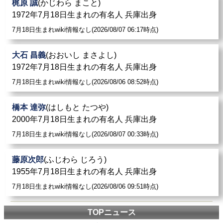
梶原 誠
(かじわら まこと)
1972年7月18日生まれの有名人 兵庫出身
7月18日生まれwiki情報なし(2026/08/07 06:17時点)
大石 昌義
(おおいし まさよし)
1972年7月18日生まれの有名人 兵庫出身
7月18日生まれwiki情報なし(2026/08/06 08:52時点)
橋本 達弥
(はしもと たつや)
2000年7月18日生まれの有名人 兵庫出身
7月18日生まれwiki情報なし(2026/08/07 00:33時点)
藤原次郎
(ふじわら じろう)
1955年7月18日生まれの有名人 兵庫出身
7月18日生まれwiki情報なし(2026/08/06 09:51時点)
TOPニュース