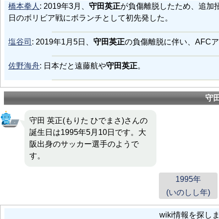
橋本拳人
: 2019年3月、
守田英正
が負傷離脱したため、追加招
日のボリビア戦にボランチとして初先発した。
塩谷司
: 2019年1月5日、
守田英正
の負傷離脱に伴い、AFC
佐野海舟
: 日本だと遠藤航や
守田英正
。
守
守田 英正(もりた ひでまさ)さんの
誕生日は1995年5月10日です。大
阪出身のサッカー選手のようで
す。
1995年
(いのしし年)
wiki情報を探