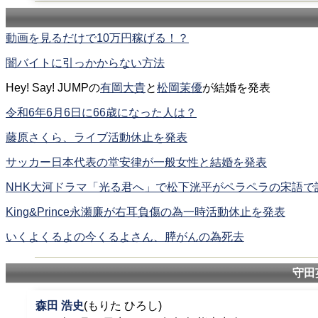
動画を見るだけで10万円稼げる！？
闇バイトに引っかからない方法
Hey! Say! JUMPの
有岡大貴
と
松岡茉優
が結婚を発表
令和6年6月6日に66歳になった人は？
藤原さくら、ライブ活動休止を発表
サッカー日本代表の堂安律が一般女性と結婚を発表
NHK大河ドラマ「光る君へ」で松下洸平がペラペラの宋語で
King&Prince永瀬廉が右耳負傷の為一時活動休止を発表
いくよくるよの今くるよさん、膵がんの為死去
守田
森田 浩史
(もりた ひろし)