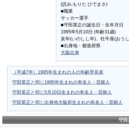
(読み:もりた ひでまさ)
■職業
サッカー選手
■守田英正の誕生日・生年月日
1995年5月10日 (年齢31歳)
亥年(いのしし年)、牡牛座(おうし
■出身地・都道府県
大阪出身
（平成7年）1995年生まれの人の年齢早見表
守田英正と同じ1995年生まれの有名人・芸能人
守田英正と同じ5月10日生まれの有名人・芸能人
守田英正と同じ出身地大阪府生まれの有名人・芸能人
守田