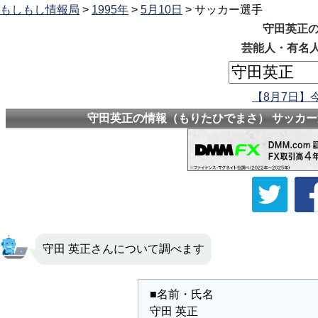
もしもし情報局
>
1995年
>
5月10日
> サッカー選手
守田英正の
芸能人・有名人
【8月7日】
守田英正の情報（もりたひでまさ） サッカー選
守田 英正さんについて調べます
■名前・氏名
守田 英正