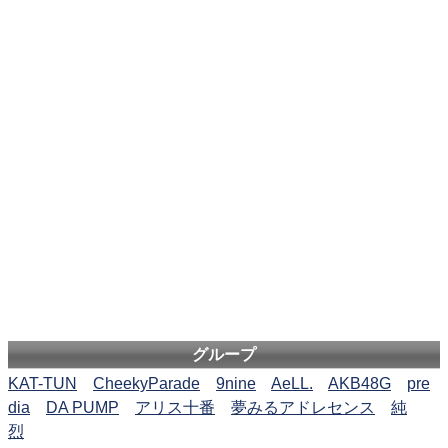
グループ
KAT-TUN
CheekyParade
9nine
AeLL.
AKB48G
pre
dia
DA PUMP
アリス十番
夢みるアドレセンス
純
烈