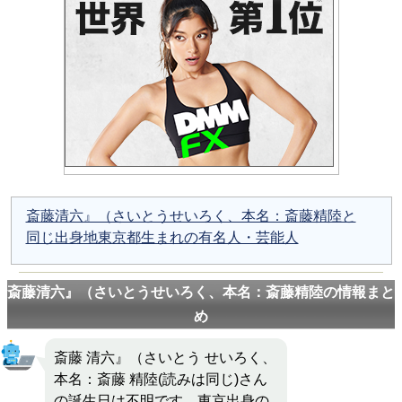
斎藤清六』（さいとうせいろく、本名：斎藤精陸と
同じ出身地東京都生まれの有名人・芸能人
斎藤清六』（さいとうせいろく、本名：斎藤精陸の情報まと
め
斎藤 清六』（さいとう せいろく、
本名：斎藤 精陸(読みは同じ)さん
の誕生日は不明です。東京出身の