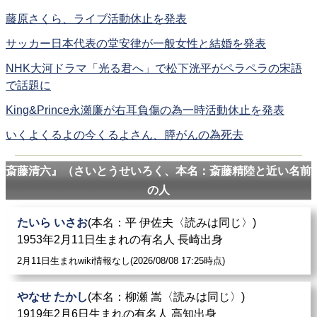
藤原さくら、ライブ活動休止を発表
サッカー日本代表の堂安律が一般女性と結婚を発表
NHK大河ドラマ「光る君へ」で松下洸平がペラペラの宋語
で話題に
King&Prince永瀬廉が右耳負傷の為一時活動休止を発表
いくよくるよの今くるよさん、膵がんの為死去
斎藤清六』（さいとうせいろく、本名：斎藤精陸と近い名前
の人
たいら いさお
(本名：平 伊佐夫〈読みは同じ〉)
1953年2月11日生まれの有名人 長崎出身
2月11日生まれwiki情報なし(2026/08/08 17:25時点)
やなせ たかし
(本名：柳瀬 嵩〈読みは同じ〉)
1919年2月6日生まれの有名人 高知出身