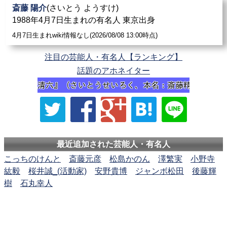
斎藤 陽介
(さいとう ようすけ)
1988年4月7日生まれの有名人 東京出身
4月7日生まれwiki情報なし(2026/08/08 13:00時点)
注目の芸能人・有名人【ランキング】
話題のアホネイター
最近追加された芸能人・有名人
こっちのけんと
斎藤元彦
松島かのん
澤繁実
小野寺
紘毅
桜井誠_(活動家)
安野貴博
ジャンボ松田
後藤輝
樹
石丸幸人