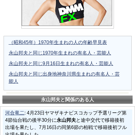
（昭和45年）1970年生まれの人の年齢早見表
永山邦夫と同じ1970年生まれの有名人・芸能人
永山邦夫と同じ9月16日生まれの有名人・芸能人
永山邦夫と同じ出身地神奈川県生まれの有名人・芸
能人
永山邦夫と関係のある人
河合竜二
: 4月23日ヤマザキナビスコカップ予選リーグ第
4節仙台戦の後半30分に
永山邦夫
と途中交代で移籍後初
出場を果たし、7月16日の同第6節の柏戦で移籍後初フル
出場を果たした。