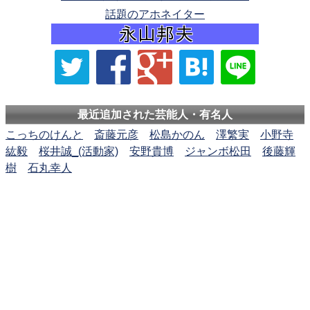
話題のアホネイター
最近追加された芸能人・有名人
こっちのけんと
斎藤元彦
松島かのん
澤繁実
小野寺
紘毅
桜井誠_(活動家)
安野貴博
ジャンボ松田
後藤輝
樹
石丸幸人