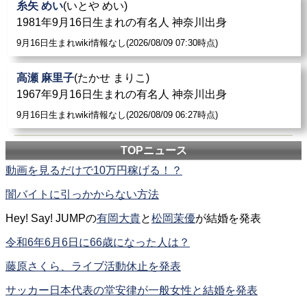
糸矢 めい
(いとや めい)
1981年9月16日生まれの有名人 神奈川出身
9月16日生まれwiki情報なし(2026/08/09 07:30時点)
高瀬 麻里子
(たかせ まりこ)
1967年9月16日生まれの有名人 神奈川出身
9月16日生まれwiki情報なし(2026/08/09 06:27時点)
TOPニュース
動画を見るだけで10万円稼げる！？
闇バイトに引っかからない方法
Hey! Say! JUMPの
有岡大貴
と
松岡茉優
が結婚を発表
令和6年6月6日に66歳になった人は？
藤原さくら、ライブ活動休止を発表
サッカー日本代表の堂安律が一般女性と結婚を発表