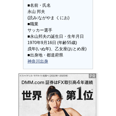
■名前・氏名
永山 邦夫
(読み:ながやま くにお)
■職業
サッカー選手
■永山邦夫の誕生日・生年月日
1970年9月16日 (年齢55歳)
戌年(いぬ年)、乙女座(おとめ座)
■出身地・都道府県
神奈川出身