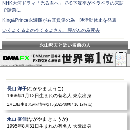
NHK大河ドラマ「光る君へ」で松下洸平がペラペラの宋語
で話題に
King&Prince永瀬廉が右耳負傷の為一時活動休止を発表
いくよくるよの今くるよさん、膵がんの為死去
永山邦夫と近い名前の人
長山 洋子
(ながやま ようこ)
1968年1月13日生まれの有名人 東京出身
1月13日生まれwiki情報なし(2026/08/07 16:17時点)
永山 杏佳
(ながやま きょうか)
1995年8月31日生まれの有名人 大阪出身