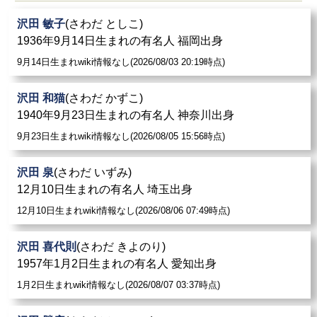
沢田 敏子
(さわだ としこ)
1936年9月14日生まれの有名人 福岡出身
9月14日生まれwiki情報なし(2026/08/03 20:19時点)
沢田 和猫
(さわだ かずこ)
1940年9月23日生まれの有名人 神奈川出身
9月23日生まれwiki情報なし(2026/08/05 15:56時点)
沢田 泉
(さわだ いずみ)
12月10日生まれの有名人 埼玉出身
12月10日生まれwiki情報なし(2026/08/06 07:49時点)
沢田 喜代則
(さわだ きよのり)
1957年1月2日生まれの有名人 愛知出身
1月2日生まれwiki情報なし(2026/08/07 03:37時点)