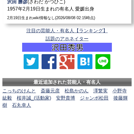
沢田 勝彦
(さわだ かつひこ)
1957年2月19日生まれの有名人 愛媛出身
2月19日生まれwiki情報なし(2026/08/08 02:15時点)
注目の芸能人・有名人【ランキング】
話題のアホネイター
最近追加された芸能人・有名人
こっちのけんと
斎藤元彦
松島かのん
澤繁実
小野寺
紘毅
桜井誠_(活動家)
安野貴博
ジャンボ松田
後藤輝
樹
石丸幸人