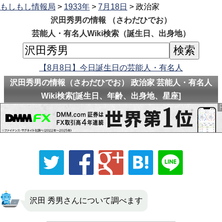
もしもし情報局
>
1933年
>
7月18日
> 政治家
沢田秀男の情報 （さわだひでお）
芸能人・有名人Wiki検索（誕生日、出身地）
【8月8日】今日誕生日の芸能人・有名人
沢田秀男の情報（さわだひでお） 政治家 芸能人・有名人
Wiki検索[誕生日、年齢、出身地、星座]
沢田 秀男さんについて調べます