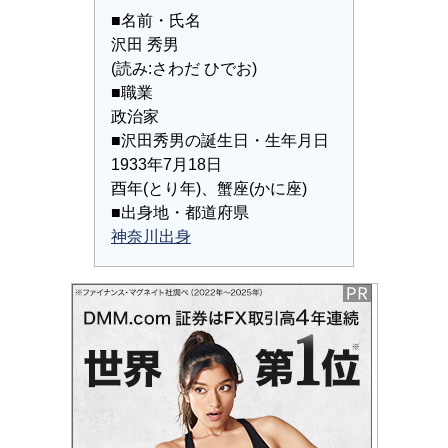
■名前・氏名
沢田 秀男
(読み:さわだ ひでお)
■職業
政治家
■沢田秀男の誕生日・生年月日
1933年7月18日
酉年(とり年)、蟹座(かに座)
■出身地・都道府県
神奈川出身