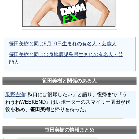
笹田美樹と同じ9月10日生まれの有名人・芸能人
笹田美樹と同じ出身地鹿児島県生まれの有名人・芸
能人
笹田美樹と関係のある人
采野吉洋
: 秋口には復帰したい」と語り、復帰まで『う
ねうねWEEKEND』はレポーターのスマイリー園田が代
役を務め、
笹田美樹
と帰りを待った。
笹田美樹の情報まとめ