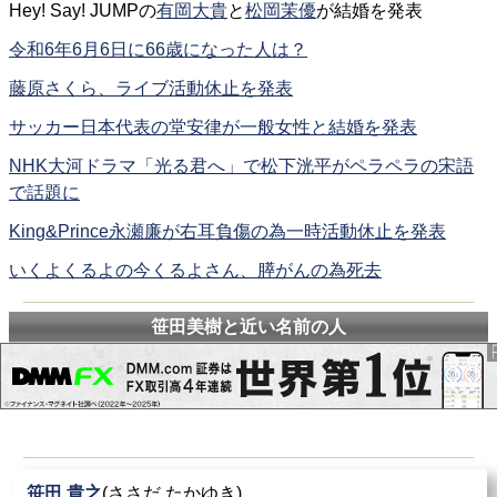
Hey! Say! JUMPの
有岡大貴
と
松岡茉優
が結婚を発表
令和6年6月6日に66歳になった人は？
藤原さくら、ライブ活動休止を発表
サッカー日本代表の堂安律が一般女性と結婚を発表
NHK大河ドラマ「光る君へ」で松下洸平がペラペラの宋語
で話題に
King&Prince永瀬廉が右耳負傷の為一時活動休止を発表
いくよくるよの今くるよさん、膵がんの為死去
笹田美樹と近い名前の人
笹田 貴之
(ささだ たかゆき)