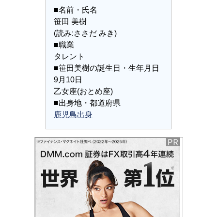
■名前・氏名
笹田 美樹
(読み:ささだ みき)
■職業
タレント
■笹田美樹の誕生日・生年月日
9月10日
乙女座(おとめ座)
■出身地・都道府県
鹿児島出身