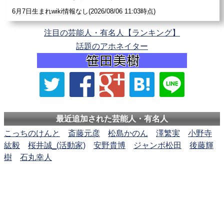
6月7日生まれwiki情報なし(2026/08/06 11:03時点)
注目の芸能人・有名人【ランキング】
話題のアホネイター
最近追加された芸能人・有名人
こっちのけんと
斎藤元彦
松島かのん
澤繁実
小野寺
紘毅
桜井誠_(活動家)
安野貴博
ジャンボ松田
後藤輝
樹
石丸幸人