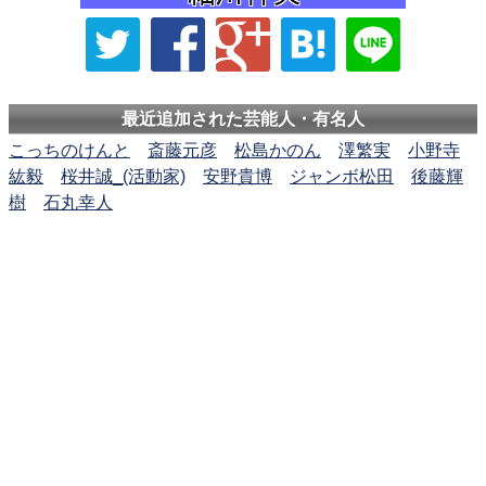
最近追加された芸能人・有名人
こっちのけんと
斎藤元彦
松島かのん
澤繁実
小野寺
紘毅
桜井誠_(活動家)
安野貴博
ジャンボ松田
後藤輝
樹
石丸幸人