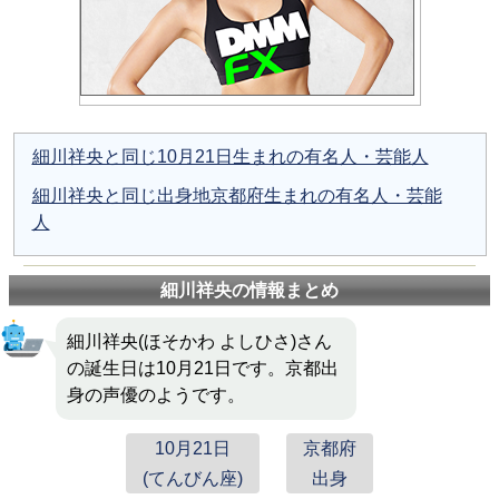
細川祥央と同じ10月21日生まれの有名人・芸能人
細川祥央と同じ出身地京都府生まれの有名人・芸能
人
細川祥央の情報まとめ
細川祥央(ほそかわ よしひさ)さん
の誕生日は10月21日です。京都出
身の声優のようです。
10月21日
京都府
(てんびん座)
出身