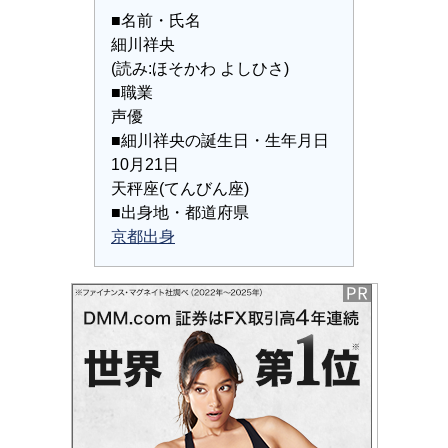
■名前・氏名
細川祥央
(読み:ほそかわ よしひさ)
■職業
声優
■細川祥央の誕生日・生年月日
10月21日
天秤座(てんびん座)
■出身地・都道府県
京都出身