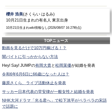
櫻井 浩美
(さくらい はるみ)
10月21日生まれの有名人 東京出身
10月21日生まれwiki情報なし(2026/08/07 16:27時点)
TOPニュース
動画を見るだけで10万円稼げる！？
闇バイトに引っかからない方法
Hey! Say! JUMPの
有岡大貴
と
松岡茉優
が結婚を発表
令和6年6月6日に66歳になった人は？
藤原さくら、ライブ活動休止を発表
サッカー日本代表の堂安律が一般女性と結婚を発表
NHK大河ドラマ「光る君へ」で松下洸平がペラペラの宋語
で話題に