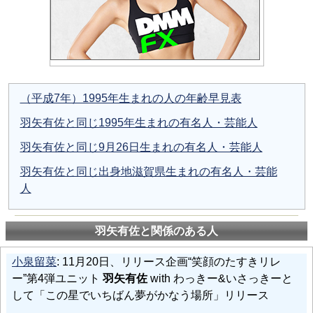
（平成7年）1995年生まれの人の年齢早見表
羽矢有佐と同じ1995年生まれの有名人・芸能人
羽矢有佐と同じ9月26日生まれの有名人・芸能人
羽矢有佐と同じ出身地滋賀県生まれの有名人・芸能
人
羽矢有佐と関係のある人
小泉留菜
: 11月20日、リリース企画“笑顔のたすきリレ
ー”第4弾ユニット
羽矢有佐
with わっきー&いさっきーと
して「この星でいちばん夢がかなう場所」リリース