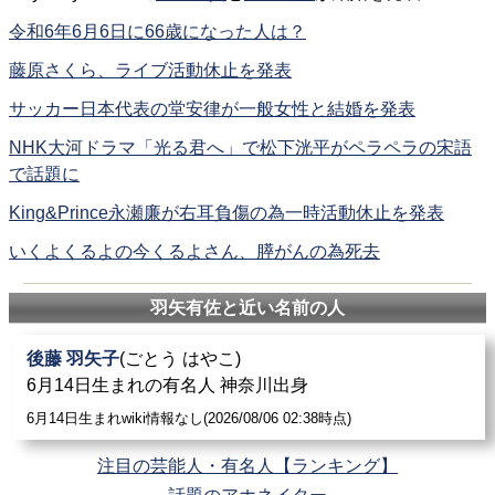
令和6年6月6日に66歳になった人は？
藤原さくら、ライブ活動休止を発表
サッカー日本代表の堂安律が一般女性と結婚を発表
NHK大河ドラマ「光る君へ」で松下洸平がペラペラの宋語
で話題に
King&Prince永瀬廉が右耳負傷の為一時活動休止を発表
いくよくるよの今くるよさん、膵がんの為死去
羽矢有佐と近い名前の人
後藤 羽矢子
(ごとう はやこ)
6月14日生まれの有名人 神奈川出身
6月14日生まれwiki情報なし(2026/08/06 02:38時点)
注目の芸能人・有名人【ランキング】