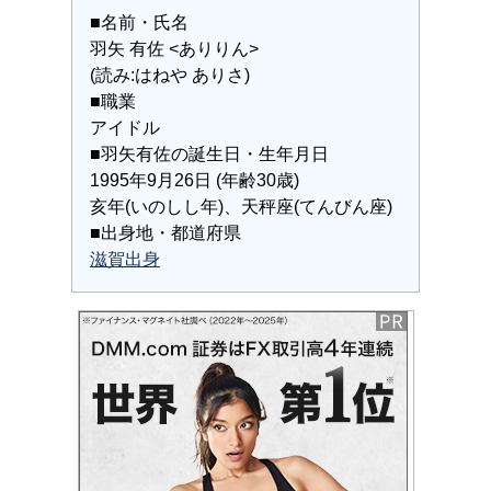
■名前・氏名
羽矢 有佐 <ありりん>
(読み:はねや ありさ)
■職業
アイドル
■羽矢有佐の誕生日・生年月日
1995年9月26日 (年齢30歳)
亥年(いのしし年)、天秤座(てんびん座)
■出身地・都道府県
滋賀出身