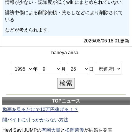
情報が少ない・認知度が低くwikiにまとめられていない
誹謗中傷による削除依頼・荒らしなどにより削除されて
いる
などが考えられます。
2026/08/06 18:01更新
haneya arisa
年
月
日
TOPニュース
動画を見るだけで10万円稼げる！？
闇バイトに引っかからない方法
Hey! Say! JUMPの
有岡大貴
と
松岡茉優
が結婚を発表