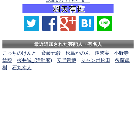
話題のアホネイター
最近追加された芸能人・有名人
こっちのけんと
斎藤元彦
松島かのん
澤繁実
小野寺
紘毅
桜井誠_(活動家)
安野貴博
ジャンボ松田
後藤輝
樹
石丸幸人