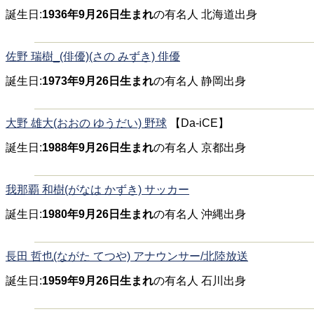
誕生日:
1936年9月26日生まれ
の有名人 北海道出身
佐野 瑞樹_(俳優)(さの みずき) 俳優
誕生日:
1973年9月26日生まれ
の有名人 静岡出身
大野 雄大(おおの ゆうだい) 野球
【Da-iCE】
誕生日:
1988年9月26日生まれ
の有名人 京都出身
我那覇 和樹(がなは かずき) サッカー
誕生日:
1980年9月26日生まれ
の有名人 沖縄出身
長田 哲也(ながた てつや) アナウンサー/北陸放送
誕生日:
1959年9月26日生まれ
の有名人 石川出身