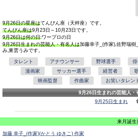
9月26日の星座は
てんびん座（天秤座）です。
てんびん座は
9月23日～10月23日です。
9月26日は何の日
:ワープロの日
9月26日生まれの芸能人・有名人は
加藤幸子_(作家),佐野瑞樹
み,東雲うみです。
タレント
アナウンサー
野球選手
俳
漫画家
サッカー選手
経営者
映画監督
作曲家
お笑いタレン
9月26日生まれの芸能人・
9月25日生まれ
来月誕生
加藤 幸子_(作家)(かとう ゆきこ) 作家