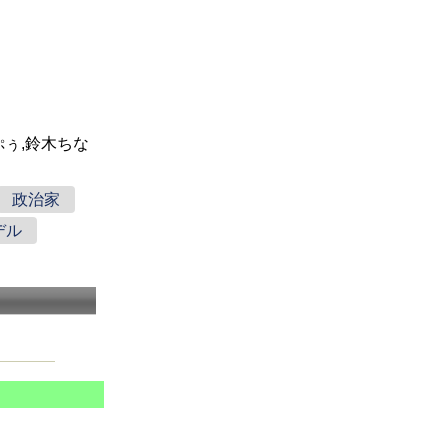
ぷぅ,鈴木ちな
政治家
デル