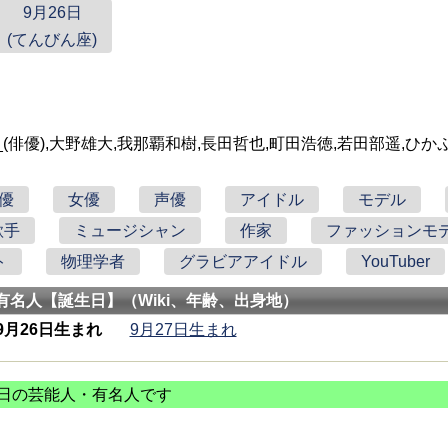
9月26日
(てんびん座)
_(俳優),大野雄大,我那覇和樹,長田哲也,町田浩徳,若田部遥,ひか
優
女優
声優
アイドル
モデル
歌手
ミュージシャン
作家
ファッションモ
ト
物理学者
グラビアアイドル
YouTuber
有名人【誕生日】（Wiki、年齢、出身地）
9月26日生まれ
9月27日生まれ
日の芸能人・有名人です