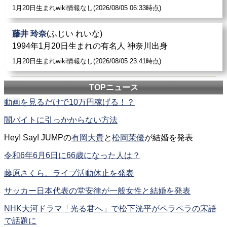
1月20日生まれwiki情報なし(2026/08/05 06:33時点)
藤井 玲奈
(ふじい れいな)
1994年1月20日生まれの有名人 神奈川出身
1月20日生まれwiki情報なし(2026/08/05 23:41時点)
TOPニュース
動画を見るだけで10万円稼げる！？
闇バイトに引っかからない方法
Hey! Say! JUMPの
有岡大貴
と
松岡茉優
が結婚を発表
令和6年6月6日に66歳になった人は？
藤原さくら、ライブ活動休止を発表
サッカー日本代表の堂安律が一般女性と結婚を発表
NHK大河ドラマ「光る君へ」で松下洸平がペラペラの宋語
で話題に