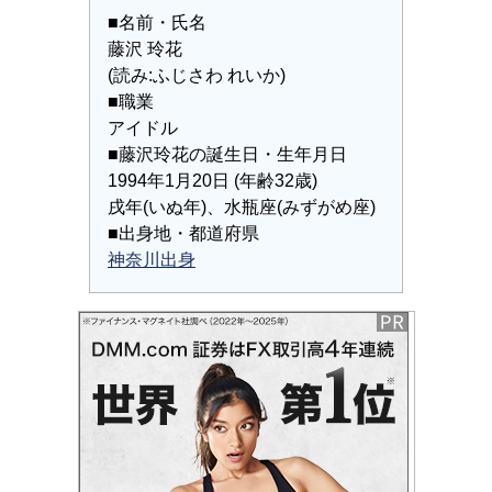
■名前・氏名
藤沢 玲花
(読み:ふじさわ れいか)
■職業
アイドル
■藤沢玲花の誕生日・生年月日
1994年1月20日 (年齢32歳)
戌年(いぬ年)、水瓶座(みずがめ座)
■出身地・都道府県
神奈川出身