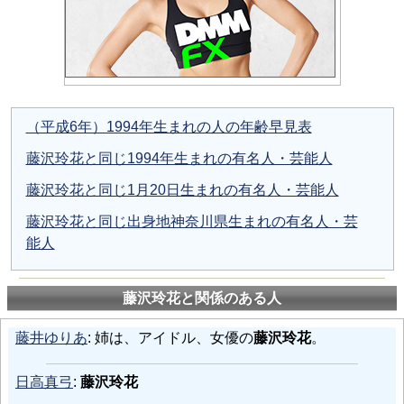
（平成6年）1994年生まれの人の年齢早見表
藤沢玲花と同じ1994年生まれの有名人・芸能人
藤沢玲花と同じ1月20日生まれの有名人・芸能人
藤沢玲花と同じ出身地神奈川県生まれの有名人・芸
能人
藤沢玲花と関係のある人
藤井ゆりあ
: 姉は、アイドル、女優の
藤沢玲花
。
日高真弓
:
藤沢玲花