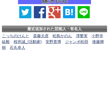
最近追加された芸能人・有名人
こっちのけんと
斎藤元彦
松島かのん
澤繁実
小野寺
紘毅
桜井誠_(活動家)
安野貴博
ジャンボ松田
後藤輝
樹
石丸幸人